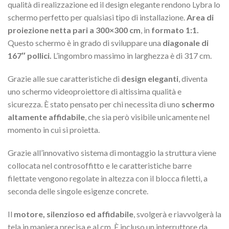
qualità di realizzazione ed il design elegante rendono Lybra lo
schermo perfetto per qualsiasi tipo di installazione.
Area di
proiezione netta pari a 300×300 cm
, in
formato 1:1.
Questo schermo è in grado di sviluppare una
diagonale di
167″ pollici.
L’ingombro massimo in larghezza è di 317 cm.
Grazie alle sue caratteristiche di
design eleganti
, diventa
uno schermo videoproiettore di altissima qualità e
sicurezza. È stato pensato per chi necessita di uno
schermo
altamente affidabile
, che sia però visibile unicamente nel
momento in cui si proietta.
Grazie all’innovativo sistema di montaggio la struttura viene
collocata nel controsoffitto e le caratteristiche barre
filettate vengono regolate in altezza con il blocca filetti, a
seconda delle singole esigenze concrete.
Il
motore, silenzioso ed affidabile
, svolgerà e riavvolgerà la
tela in maniera precisa e al cm. È incluso un interruttore da