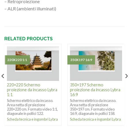
– Retroproiezione
– ALR (ambienti illuminati)
RELATED PRODUCTS
220X220 1:1
350X197 16:9
220×220 Schermo
350×197 Schermo
proiezione da incasso Lybra
proiezione da incasso Lybra
1:1
16:9
Schermo elettrico da incasso.
Schermo elettrico da incasso.
Area netta di proiezione
Area netta di proiezione
220×220 cm. Formato video 1:1,
350×197 cm. Formato video
diagonale in pollici 122.
16:9, diagonale in pollici 158.
Scheda tecnica e ingombri Lybra
Scheda tecnica e ingombri Lybra