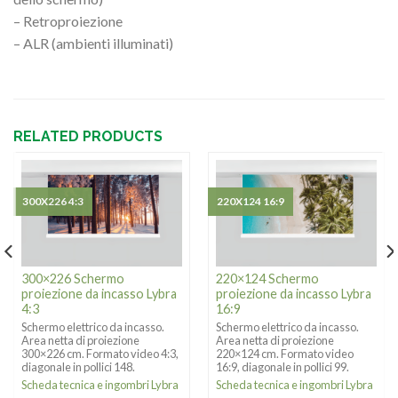
– Retroproiezione
– ALR (ambienti illuminati)
RELATED PRODUCTS
300X226 4:3
220X124 16:9
300×226 Schermo
220×124 Schermo
proiezione da incasso Lybra
proiezione da incasso Lybra
4:3
16:9
Schermo elettrico da incasso.
Schermo elettrico da incasso.
Area netta di proiezione
Area netta di proiezione
300×226 cm. Formato video 4:3,
220×124 cm. Formato video
diagonale in pollici 148.
16:9, diagonale in pollici 99.
Scheda tecnica e ingombri Lybra
Scheda tecnica e ingombri Lybra