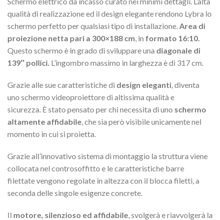
Schermo elettrico da incasso curato nei minimi dettagli. L’alta
qualità di realizzazione ed il design elegante rendono Lybra lo
schermo perfetto per qualsiasi tipo di installazione.
Area di
proiezione netta pari a 300×188 cm
, in
formato 16:10.
Questo schermo è in grado di sviluppare una
diagonale di
139″ pollici.
L’ingombro massimo in larghezza è di 317 cm.
Grazie alle sue caratteristiche di
design eleganti
, diventa
uno schermo videoproiettore di altissima qualità e
sicurezza. È stato pensato per chi necessita di uno
schermo
altamente affidabile
, che sia però visibile unicamente nel
momento in cui si proietta.
Grazie all’innovativo sistema di montaggio la struttura viene
collocata nel controsoffitto e le caratteristiche barre
filettate vengono regolate in altezza con il blocca filetti, a
seconda delle singole esigenze concrete.
Il
motore, silenzioso ed affidabile
, svolgerà e riavvolgerà la