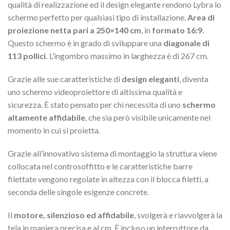
qualità di realizzazione ed il design elegante rendono Lybra lo
schermo perfetto per qualsiasi tipo di installazione.
Area di
proiezione netta pari a 250×140 cm
, in
formato 16:9.
Questo schermo è in grado di sviluppare una
diagonale di
113 pollici.
L’ingombro massimo in larghezza è di 267 cm.
Grazie alle sue caratteristiche di
design eleganti
, diventa
uno schermo videoproiettore di altissima qualità e
sicurezza. È stato pensato per chi necessita di uno
schermo
altamente affidabile
, che sia però visibile unicamente nel
momento in cui si proietta.
Grazie all’innovativo sistema di montaggio la struttura viene
collocata nel controsoffitto e le caratteristiche barre
filettate vengono regolate in altezza con il blocca filetti, a
seconda delle singole esigenze concrete.
Il
motore, silenzioso ed affidabile
, svolgerà e riavvolgerà la
tela in maniera precisa e al cm. È incluso un interruttore da