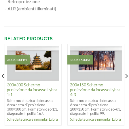
– Retroproiezione
– ALR (ambienti illuminati)
RELATED PRODUCTS
300X300 1:1
200X150 4:3
300×300 Schermo
200×150 Schermo
proiezione da incasso Lybra
proiezione da incasso Lybra
1:1
4:3
Schermo elettrico da incasso.
Schermo elettrico da incasso.
Area netta di proiezione
Area netta di proiezione
300×300 cm. Formato video 1:1,
200×150 cm. Formato video 4:3,
diagonale in pollici 167.
diagonale in pollici 99.
Scheda tecnica e ingombri Lybra
Scheda tecnica e ingombri Lybra