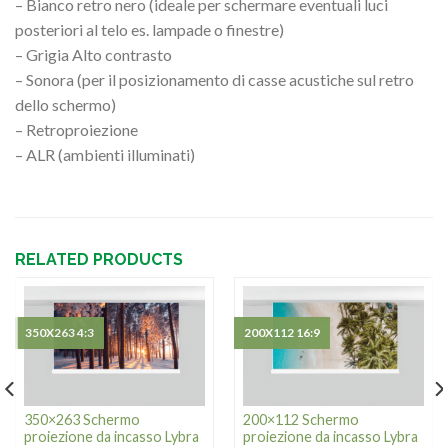
– Bianco retro nero (ideale per schermare eventuali luci
posteriori al telo es. lampade o finestre)
– Grigia Alto contrasto
– Sonora (per il posizionamento di casse acustiche sul retro
dello schermo)
– Retroproiezione
– ALR (ambienti illuminati)
RELATED PRODUCTS
350X263 4:3
200X112 16:9
350×263 Schermo
200×112 Schermo
proiezione da incasso Lybra
proiezione da incasso Lybra