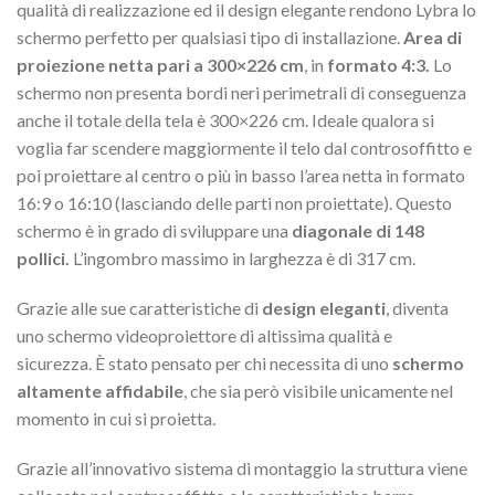
qualità di realizzazione ed il design elegante rendono Lybra lo
schermo perfetto per qualsiasi tipo di installazione.
Area di
proiezione netta pari a 300×226 cm
, in
formato 4:3.
Lo
schermo non presenta bordi neri perimetrali di conseguenza
anche il totale della tela è 300×226 cm. Ideale qualora si
voglia far scendere maggiormente il telo dal controsoffitto e
poi proiettare al centro o più in basso l’area netta in formato
16:9 o 16:10 (lasciando delle parti non proiettate). Questo
schermo è in grado di sviluppare una
diagonale di 148
pollici.
L’ingombro massimo in larghezza è di 317 cm.
Grazie alle sue caratteristiche di
design eleganti
, diventa
uno schermo videoproiettore di altissima qualità e
sicurezza. È stato pensato per chi necessita di uno
schermo
altamente affidabile
, che sia però visibile unicamente nel
momento in cui si proietta.
Grazie all’innovativo sistema di montaggio la struttura viene