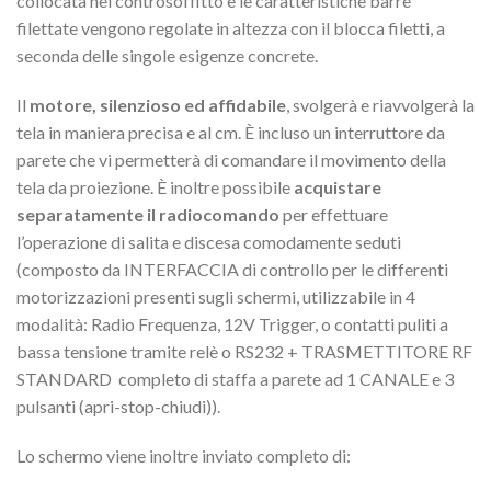
collocata nel controsoffitto e le caratteristiche barre
filettate vengono regolate in altezza con il blocca filetti, a
seconda delle singole esigenze concrete.
Il
motore, silenzioso ed affidabile
, svolgerà e riavvolgerà la
tela in maniera precisa e al cm. È incluso un interruttore da
parete che vi permetterà di comandare il movimento della
tela da proiezione. È inoltre possibile
acquistare
separatamente il radiocomando
per effettuare
l’operazione di salita e discesa comodamente seduti
(composto da INTERFACCIA di controllo per le differenti
motorizzazioni presenti sugli schermi, utilizzabile in 4
modalità: Radio Frequenza, 12V Trigger, o contatti puliti a
bassa tensione tramite relè o RS232 + TRASMETTITORE RF
STANDARD completo di staffa a parete ad 1 CANALE e 3
pulsanti (apri-stop-chiudi)).
Lo schermo viene inoltre inviato completo di: