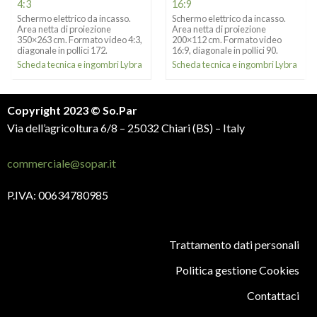
4:3
16:9
Schermo elettrico da incasso.
Schermo elettrico da incasso.
Area netta di proiezione
Area netta di proiezione
350×263 cm. Formato video 4:3,
200×112 cm. Formato video
diagonale in pollici 172.
16:9, diagonale in pollici 90.
Scheda tecnica e ingombri Lybra
Scheda tecnica e ingombri Lybra
Copyright 2023 © So.Par
Via dell’agricoltura 6/8 – 25032 Chiari (BS) – Italy
commerciale@sopar.it
P.IVA: 00634780985
Trattamento dati personali
Politica gestione Cookies
Contattaci