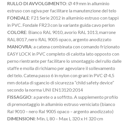
RULLO DI AVVOLGIMENTO
: Ø 49 mm in alluminio
estruso con ogiva per facilitare la manutenzione del telo
FONDALE
: F21 Serie 2012 in alluminio estruso con tappi
in PVC. Fondale FR23 con la variante guida cavo perlon
COLORE
: Bianco RAL 9010, avorio RAL 1013, marrone
RAL 8017, nero RAL 9005 opaco, argento anodizzato
MANOVRA
: a catena combinata con comando frizionato
EASY LOCK in PVC completo di calotta lato opposto con
perno rientrante per facilitare lo smontaggio del rullo dalle
staffe e molla di richiamo per agevolare il sollevamento
del telo. Catena passo 6 in nylon con grani in PVC Ø 4,5
mm dotata di sgancio di sicurezza “child safety device”
secondo la norma UNI EN13120:2014
FISSAGGIO
: a parete o a soffitto. A supplemento profilo
di premontaggio in alluminio estruso verniciato (bianco
Ral 9010 – nero Ral 9005 opaco – argento anodizzato)
DIMENSIONI
: Min. L 80 – Max L 320 x H 320 cm