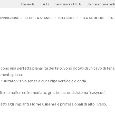
L’azienda
F.A.Q.
Servizio resi DOA
Dichiarazioni e certi
OPROIEZIONE
STAFFE & STANDS
PELLICOLE
TELA AL METRO
TEND
cono una perfetta planarità del telo. Sono dotati di un cavo di ten
tamente piana.
risultato visivo senza alcuna riga verticale o onda.
olto semplice ed immediato, grazie anche al sistema “easycut”.
atti agli impianti
Home Cinema
e professionali di alto livello.