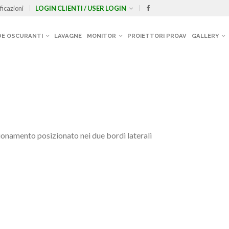
ficazioni
LOGIN CLIENTI / USER LOGIN
E OSCURANTI
LAVAGNE
MONITOR
PROIETTORI PROAV
GALLERY
sionamento posizionato nei due bordi laterali