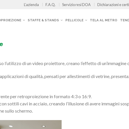
L’azienda
F.A.Q.
Servizio resi DOA
Dichiarazioni e certi
OPROIEZIONE
STAFFE & STANDS
PELLICOLE
TELA AL METRO
TEND
he
o l’utilizzo di un video proiettore, creano l’effetto di un’immagine 
pplicazioni di qualità, pensati per allestimenti di vetrine, presenta
rente per retroproiezione in formato 4:3 o 16:9.
 con sottili cavi in acciaio, creando l’illusione di avere immagini s
che sullo schermo.