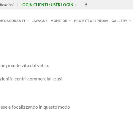
ficazioni
LOGIN CLIENTI / USER LOGIN
E OSCURANTI
LAVAGNE
MONITOR
PROIETTORI PROAV
GALLERY
che prende vita dal vetro.
zioni in centri commerciali e usi
ospese e focalizzando in questo modo