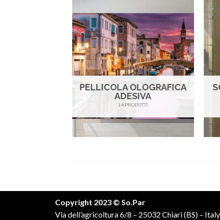
PELLICOLA OLOGRAFICA
S
ADESIVA
14 PRODOTTI
Copyright 2023 © So.Par
Via dell’agricoltura 6/8 – 25032 Chiari (BS) – Italy