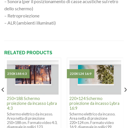
– Sonora (per il posizionamento di casse acustiche sul retro
dello schermo)
– Retroproiezione
– ALR (ambienti illuminati)
RELATED PRODUCTS
250X188 4:3
220X124 16:9
250×188 Schermo
220×124 Schermo
proiezione da incasso Lybra
proiezione da incasso Lybra
4:3
16:9
Schermo elettrico da incasso.
Schermo elettrico da incasso.
Area netta di proiezione
Area netta di proiezione
250×188 cm. Formato video 4:3,
220×124 cm. Formato video
diagonale in pollici 123.
16:9, diagonale in pollici 99.