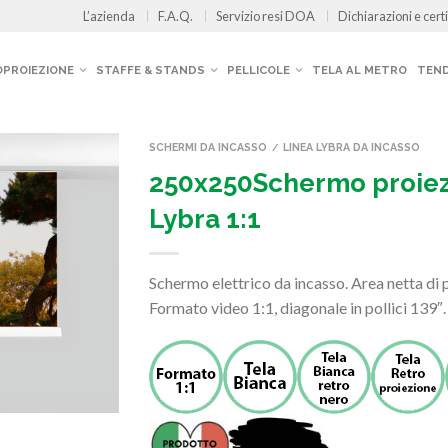
L’azienda
F.A.Q.
Servizio resi DOA
Dichiarazioni e certi
OPROIEZIONE
STAFFE & STANDS
PELLICOLE
TELA AL METRO
TEND
SCHERMI DA INCASSO
LINEA LYBRA DA INCASSO
/
250x250Schermo proiez
Lybra 1:1
Schermo elettrico da incasso. Area netta d
Formato video 1:1, diagonale in pollici 139″.