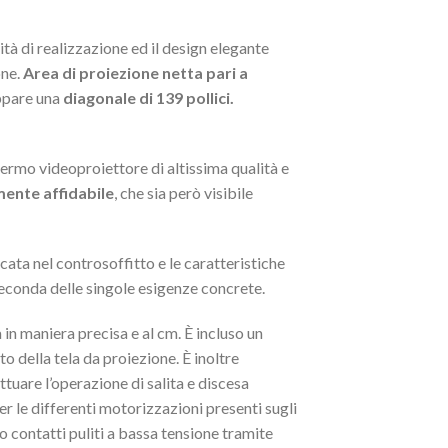
ità di realizzazione ed il design elegante
one.
Area di proiezione netta pari a
ppare una
diagonale di 139 pollici.
hermo videoproiettore di altissima qualità e
ente affidabile
, che sia però visibile
cata nel controsoffitto e le caratteristiche
 seconda delle singole esigenze concrete.
a in maniera precisa e al cm. È incluso un
 della tela da proiezione. È inoltre
ttuare l’operazione di salita e discesa
e differenti motorizzazioni presenti sugli
o contatti puliti a bassa tensione tramite