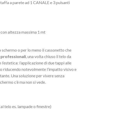
fa a parete ad 1 CANALE e 3 pulsanti
e con altezza massima 1 mt
o schermo o per lo meno il cassonetto che
 professionali
, una volta chiuso il telo da
’estetica: l’applicazione di due tappi alle
gio riducendo notevolmente l’impatto visivo e
ante. Una soluzione per vivere senza
schermo c’è ma non si vede.
al telo es. lampade o finestre)