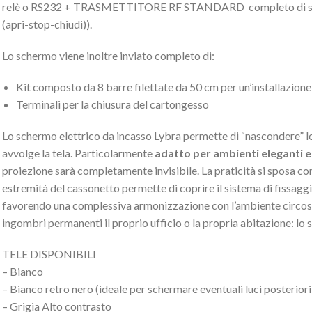
relè o RS232 + TRASMETTITORE RF STANDARD completo di staf
(apri-stop-chiudi)).
Lo schermo viene inoltre inviato completo di:
Kit composto da 8 barre filettate da 50 cm per un’installazion
Terminali per la chiusura del cartongesso
Lo schermo elettrico da incasso Lybra permette di “nascondere” l
avvolge la tela. Particolarmente
adatto per ambienti eleganti e
proiezione sarà completamente invisibile. La praticità si sposa con l
estremità del cassonetto permette di coprire il sistema di fissag
favorendo una complessiva armonizzazione con l’ambiente circost
ingombri permanenti il proprio ufficio o la propria abitazione: lo 
TELE DISPONIBILI
– Bianco
– Bianco retro nero (ideale per schermare eventuali luci posteriori 
– Grigia Alto contrasto