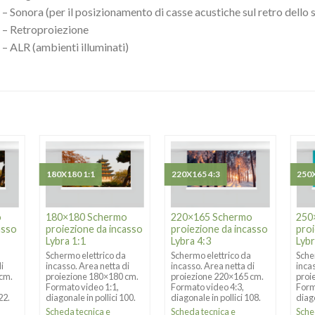
– Sonora (per il posizionamento di casse acustiche sul retro dello
– Retroproiezione
– ALR (ambienti illuminati)
180X180 1:1
220X165 4:3
250X
o
180×180 Schermo
220×165 Schermo
250
asso
proiezione da incasso
proiezione da incasso
proi
Lybra 1:1
Lybra 4:3
Lybr
a
Schermo elettrico da
Schermo elettrico da
Sche
i
incasso. Area netta di
incasso. Area netta di
inca
 cm.
proiezione 180×180 cm.
proiezione 220×165 cm.
proi
Formato video 1:1,
Formato video 4:3,
Form
22.
diagonale in pollici 100.
diagonale in pollici 108.
diago
Scheda tecnica e
Scheda tecnica e
Sche