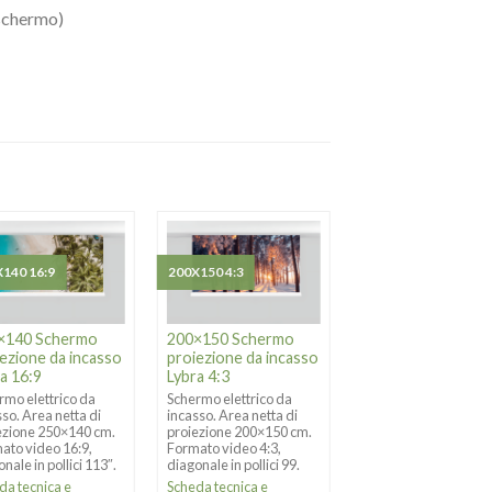
 schermo)
140 16:9
200X150 4:3
220X138 16:10
×140 Schermo
200×150 Schermo
220×138 Schermo
ezione da incasso
proiezione da incasso
proiezione da inc
a 16:9
Lybra 4:3
Lybra 16:10
rmo elettrico da
Schermo elettrico da
Schermo elettrico da
sso. Area netta di
incasso. Area netta di
incasso. Area netta d
ezione 250×140 cm.
proiezione 200×150 cm.
proiezione 220×138 
ato video 16:9,
Formato video 4:3,
Formato video 16:10,
nale in pollici 113″.
diagonale in pollici 99.
diagonale in pollici 10
da tecnica e
Scheda tecnica e
Scheda tecnica e