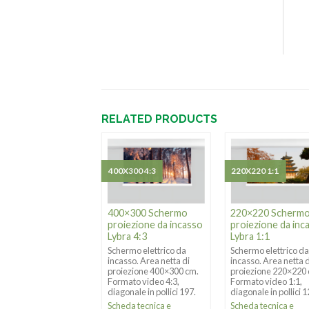
RELATED PRODUCTS
X197 16:9
400X300 4:3
220X220 1:1
0×197 Schermo
400×300 Schermo
220×220 Scherm
iezione da incasso
proiezione da incasso
proiezione da inc
ra 16:9
Lybra 4:3
Lybra 1:1
ermo elettrico da
Schermo elettrico da
Schermo elettrico d
sso. Area netta di
incasso. Area netta di
incasso. Area netta d
iezione 350×197 cm.
proiezione 400×300 cm.
proiezione 220×220
mato video 16:9,
Formato video 4:3,
Formato video 1:1,
onale in pollici 158.
diagonale in pollici 197.
diagonale in pollici 1
eda tecnica e
Scheda tecnica e
Scheda tecnica e