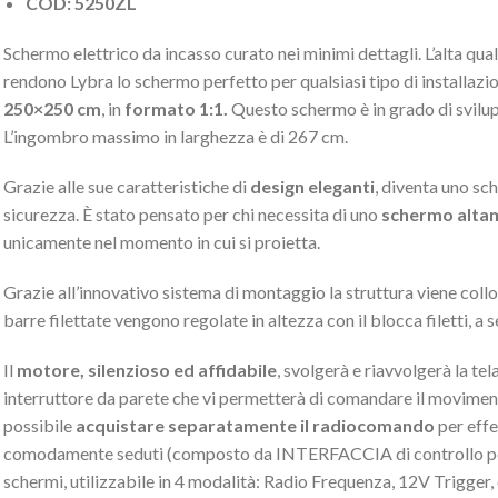
COD: 5250ZL
Schermo elettrico da incasso curato nei minimi dettagli. L’alta qual
rendono Lybra lo schermo perfetto per qualsiasi tipo di installazi
250×250 cm
, in
formato 1:1.
Questo schermo è in grado di svilu
L’ingombro massimo in larghezza è di 267 cm.
Grazie alle sue caratteristiche di
design eleganti
, diventa uno sc
sicurezza. È stato pensato per chi necessita di uno
schermo altam
unicamente nel momento in cui si proietta.
Grazie all’innovativo sistema di montaggio la struttura viene collo
barre filettate vengono regolate in altezza con il blocca filetti, a
Il
motore, silenzioso ed affidabile
, svolgerà e riavvolgerà la tel
interruttore da parete che vi permetterà di comandare il movimento
possibile
acquistare separatamente il radiocomando
per effe
comodamente seduti (composto da INTERFACCIA di controllo per l
schermi, utilizzabile in 4 modalità: Radio Frequenza, 12V Trigger, 