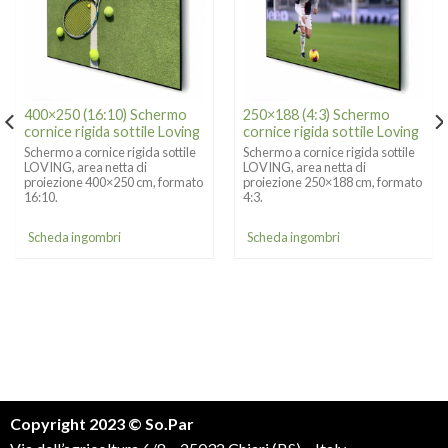
400×250 (16:10) Schermo
250×188 (4:3) Schermo
cornice rigida sottile Loving
cornice rigida sottile Loving
Schermo a cornice rigida sottile
Schermo a cornice rigida sottile
LOVING, area netta di
LOVING, area netta di
proiezione 400×250 cm, formato
proiezione 250×188 cm, formato
16:10.
4:3.
Scheda ingombri
Scheda ingombri
Copyright 2023 © So.Par