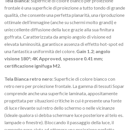
Tela Bianca:
Superficie di colore bianco per proiezione
frontale è una superficie di proiezione a tutto tondo di grande
qualità, che consente una perfetta planarità, una riproduzione
ottimale dell’immagine (anche su schermi molto grandi) e
un’eccellente diffusione della luce grazie alla sua finitura
goffrata. Caratterizzata da ampio angolo di visione ed
elevata luminosità, garantisce assenza di effetto hot-spot ed
una fantastica uniformità del colore.
Gain 1.2; angolo
visione 180°; 4K Approved, spessore 0.41 mm;
certificazione ignifuga M2.
Tela Bianca retro nero:
Superficie di colore bianco con
retro nero per proiezione frontale. La gamma di tessuti Sopar
comprende anche una superficie laminata, appositamente
progettata per situazioni critiche in cui è presente una fonte
di luce rilevante sul retro dello schermo o nelle vicinanze
(ideale qualora si debba schermare luce posteriore al telo es.
lampade o finestre). Bloccando il passaggio della luce, il
supporto nero aiuta ad ottenere una proiezione perfetta.