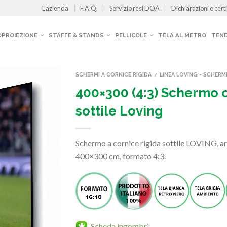
L’azienda
F.A.Q.
Servizio resi DOA
Dichiarazioni e certi
OPROIEZIONE
STAFFE & STANDS
PELLICOLE
TELA AL METRO
TEND
SCHERMI A CORNICE RIGIDA
LINEA LOVING - SCHERM
/
400×300 (4:3) Schermo c
sottile Loving
Schermo a cornice rigida sottile LOVING, ar
400×300 cm, formato 4:3.
Scheda ingombri