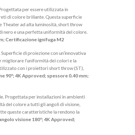
Progettata per essere utilizzata in
ti di colore brillante. Questa superficie
 Theater ad alta luminosità, short throw
i nero e una perfetta uniformità del colore.
m; Certificazione ignifuga M2
. Superficie di proiezione con un’innovativa
migliorare l’uniformità dei colori e la
lizzato con i proiettori short throw (ST),
ione 90°; 4K Approved; spessore 0.40 mm;
le. Progettata per installazioni in ambienti
 del colore a tutti gli angoli di visione,
utte queste caratteristiche la rendono la
 angolo visione 180°; 4K Approved;