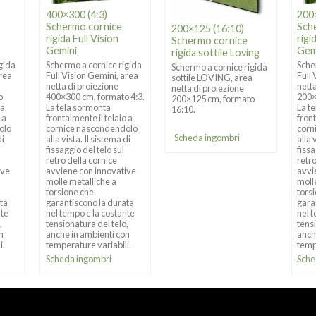
400×300 (4:3)
200
Schermo cornice
Sch
200×125 (16:10)
rigida Full Vision
rigi
Schermo cornice
Gemini
Gem
rigida sottile Loving
gida
Schermo a cornice rigida
Sche
Schermo a cornice rigida
area
Full Vision Gemini, area
Full
sottile LOVING, area
netta di proiezione
nett
netta di proiezione
o
400×300 cm, formato 4:3.
200×
200×125 cm, formato
ta
La tela sormonta
La t
16:10.
 a
frontalmente il telaio a
front
olo
cornice nascondendolo
corn
Scheda ingombri
di
alla vista. Il sistema di
alla 
fissaggio del telo sul
fissa
retro della cornice
retro
ive
avviene con innovative
avvi
molle metalliche a
moll
torsione che
tors
ta
garantiscono la durata
gara
nte
nel tempo e la costante
nel 
,
tensionatura del telo,
tensi
n
anche in ambienti con
anch
i.
temperature variabili.
temp
Scheda ingombri
Sche