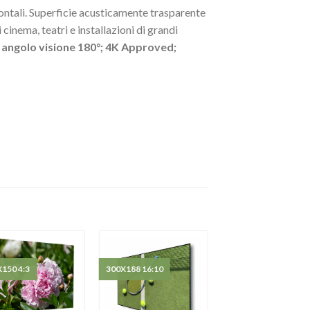
rontali. Superficie acusticamente trasparente
inema, teatri e installazioni di grandi
; angolo visione 180°; 4K Approved;
150 4:3
300X188 16:10
400X225 16:9