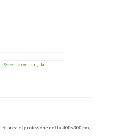
le
,
Schermi a cornice rigida
ell’
area di proiezione netta 400×300 cm,