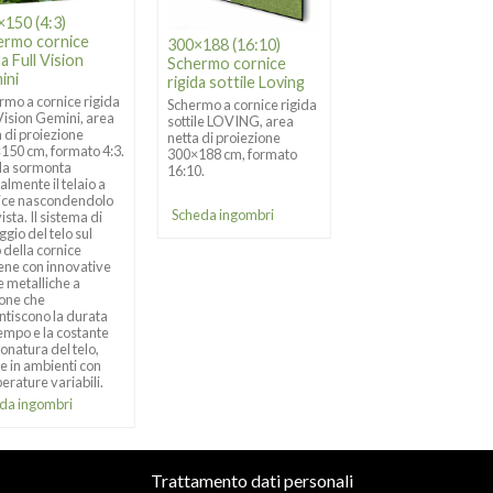
×150 (4:3)
ermo cornice
300×188 (16:10)
400×225 (16:9)
da Full Vision
Schermo cornice
Schermo cornice
ini
rigida sottile Loving
rigida sottile Lovi
rmo a cornice rigida
Schermo a cornice rigida
Schermo a cornice ri
 Vision Gemini, area
sottile LOVING, area
sottile LOVING, area
a di proiezione
netta di proiezione
netta di proiezione
150 cm, formato 4:3.
300×188 cm, formato
400×225 cm, formato
ela sormonta
16:10.
16:9.
almente il telaio a
ice nascondendolo
Scheda ingombri
Scheda ingombri
vista. Il sistema di
ggio del telo sul
 della cornice
ene con innovative
e metalliche a
ione che
ntiscono la durata
tempo e la costante
onatura del telo,
e in ambienti con
erature variabili.
da ingombri
Trattamento dati personali