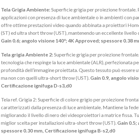
Tela Grigia Ambiente:
Superficie grigia per proiezione frontale. 
applicazioni con presenza di luce ambientale o in ambienti con pare
offre ottime prestazioni video quando abbinata a proiettori Home
(ST) ed ultra short throw (UST), mantenendo un eccellente livello d
Gain 0.6; angolo visione 140°; 4K Approved; spessore 0.38 m
Tela grigia Ambiente 2:
Superficie grigia per proiezione frontale
tecnologia che respinge la luce ambientale (ALR), perfezionata per 
profondità dell’immagine proiettata. Questo tessuto può essere uti
ma non con quelli ultra-short throw (UST).
Gain 0.9, angolo vis
Certificazione ignifuga D-s3,d0
Tela ref. Grigia 2: Superficie di colore grigio per proiezione fronta
caratterizzati dalla presenza di luce ambientale. Mantiene la fedeltà
migliorando il livello di nero dei videoproiettori a matrice fissa. T
miglior scelta per installazioni ultra-short throw (UST).
Gain 0.5;
spessore 0.30 mm, Certificazione ignifuga B-s2,d0