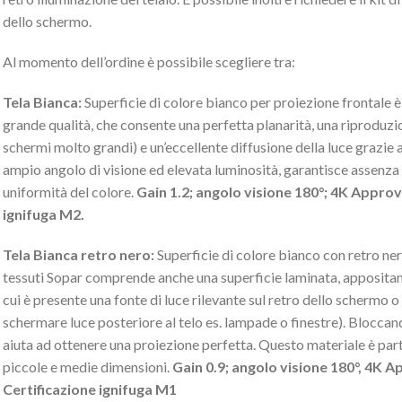
dello schermo.
Al momento dell’ordine è possibile scegliere tra:
Tela Bianca:
Superficie di colore bianco per proiezione frontale è
grande qualità, che consente una perfetta planarità, una riproduz
schermi molto grandi) e un’eccellente diffusione della luce grazie a
ampio angolo di visione ed elevata luminosità, garantisce assenza 
uniformità del colore.
Gain 1.2; angolo visione 180°; 4K Appro
ignifuga M2.
Tela Bianca retro nero:
Superficie di colore bianco con retro ne
tessuti Sopar comprende anche una superficie laminata, appositame
cui è presente una fonte di luce rilevante sul retro dello schermo o
schermare luce posteriore al telo es. lampade o finestre). Bloccand
aiuta ad ottenere una proiezione perfetta. Questo materiale è part
piccole e medie dimensioni.
Gain 0.9; angolo visione 180°, 4K 
Certificazione ignifuga M1