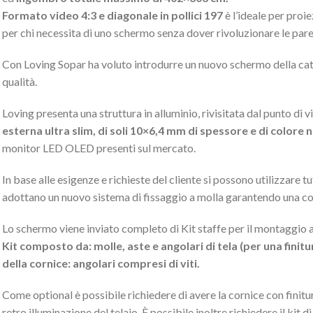
Formato video 4:3 e diagonale in pollici 197
è l’ideale per proi
per chi necessita di uno schermo senza dover rivoluzionare le paret
Con Loving Sopar ha voluto introdurre un nuovo schermo della cate
qualità.
Loving presenta una struttura in alluminio, rivisitata dal punto di vi
esterna ultra slim, di soli 10×6,4 mm di spessore e di colore 
monitor LED OLED presenti sul mercato.
In base alle esigenze e richieste del cliente si possono utilizzare tu
adottano un nuovo sistema di fissaggio a molla garantendo una co
Lo schermo viene inviato completo di Kit staffe per il montaggio 
Kit composto da: molle, aste e angolari di tela (per una finitu
della cornice: angolari compresi di viti.
Come optional è possibile richiedere di avere la cornice con finit
retro illuminazione del telaio. È possibile inoltre richiedere il kit d