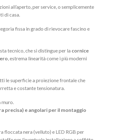
ezioni all’aperto, per service, o semplicemente
i di casa.
goria fissa in grado di rievocare fascino e
sta tecnico, che si distingue per la
cornice
nero
, estrema linearità come i più moderni
tti le superficie a proiezione frontale che
rretta e costante tensionatura.
a muro.
ra precisa) e angolari per il montaggio
ura floccata nera (velluto) e LED RGB per
i staffe per l’eventuale installazione a soffitto