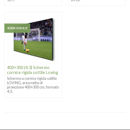
400X300 4:3
400×300 (4:3) Schermo
cornice rigida sottile Loving
Schermo a cornice rigida sottile
LOVING, area netta di
proiezione 400×300 cm, formato
4:3.