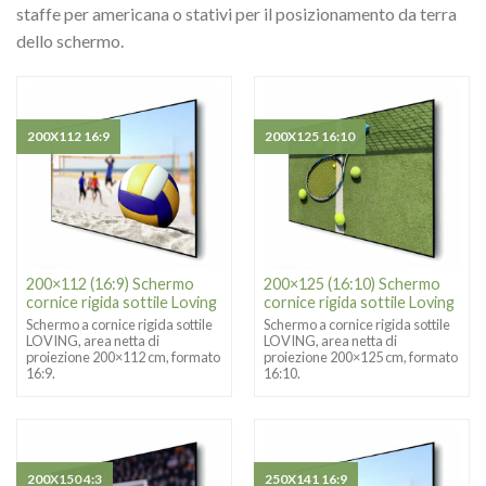
staffe per americana o stativi per il posizionamento da terra
dello schermo.
200X112 16:9
200X125 16:10
200×112 (16:9) Schermo
200×125 (16:10) Schermo
cornice rigida sottile Loving
cornice rigida sottile Loving
Schermo a cornice rigida sottile
Schermo a cornice rigida sottile
LOVING, area netta di
LOVING, area netta di
proiezione 200×112 cm, formato
proiezione 200×125 cm, formato
16:9.
16:10.
200X150 4:3
250X141 16:9