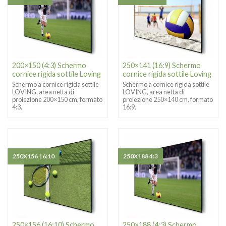
200×150 (4:3) Schermo
250×141 (16:9) Schermo
cornice rigida sottile Loving
cornice rigida sottile Loving
Schermo a cornice rigida sottile
Schermo a cornice rigida sottile
LOVING, area netta di
LOVING, area netta di
proiezione 200×150 cm, formato
proiezione 250×140 cm, formato
4:3.
16:9.
250X156 16:10
250X188 4:3
250×156 (16:10) Schermo
250×188 (4:3) Schermo