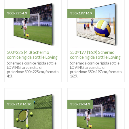
300X225 4:3
350X197 16:9
300×225 (4:3) Schermo
350×197 (16:9) Schermo
cornice rigida sottile Loving
cornice rigida sottile Loving
Schermo a cornice rigida sottile
Schermo a cornice rigida sottile
LOVING, area netta di
LOVING, area netta di
proiezione 300×225 cm, formato
proiezione 350×197 cm, formato
4:3.
16:9.
350X219 16:10
350X263 4:3