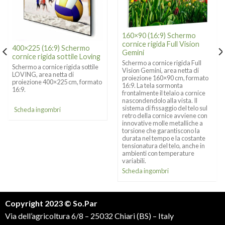
160×90 (16:9) Schermo
cornice rigida Full Vision
400×225 (16:9) Schermo
Gemini
cornice rigida sottile Loving
Schermo a cornice rigida Full
Schermo a cornice rigida sottile
Vision Gemini, area netta di
LOVING, area netta di
proiezione 160×90 cm, formato
proiezione 400×225 cm, formato
16:9. La tela sormonta
16:9.
frontalmente il telaio a cornice
nascondendolo alla vista. Il
sistema di fissaggio del telo sul
Scheda ingombri
retro della cornice avviene con
innovative molle metalliche a
torsione che garantiscono la
durata nel tempo e la costante
tensionatura del telo, anche in
ambienti con temperature
variabili.
Scheda ingombri
Copyright 2023 © So.Par
Via dell’agricoltura 6/8 – 25032 Chiari (BS) – Italy