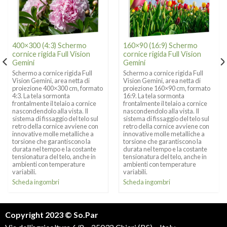
400×300 (4:3) Schermo
160×90 (16:9) Schermo
cornice rigida Full Vision
cornice rigida Full Vision
Gemini
Gemini
Schermo a cornice rigida Full
Schermo a cornice rigida Full
Vision Gemini, area netta di
Vision Gemini, area netta di
proiezione 400×300 cm, formato
proiezione 160×90 cm, formato
4:3. La tela sormonta
16:9. La tela sormonta
frontalmente il telaio a cornice
frontalmente il telaio a cornice
nascondendolo alla vista. Il
nascondendolo alla vista. Il
sistema di fissaggio del telo sul
sistema di fissaggio del telo sul
retro della cornice avviene con
retro della cornice avviene con
innovative molle metalliche a
innovative molle metalliche a
torsione che garantiscono la
torsione che garantiscono la
durata nel tempo e la costante
durata nel tempo e la costante
tensionatura del telo, anche in
tensionatura del telo, anche in
ambienti con temperature
ambienti con temperature
variabili.
variabili.
Scheda ingombri
Scheda ingombri
Copyright 2023 © So.Par