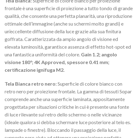
Tela Bianca:
Superficie di colore bianco per proiezione
frontale è una superficie di proiezione a tutto tondo di grande
qualità, che consente una perfetta planarità, una riproduzione
ottimale dell’immagine (anche su schermi molto grandi) e
un’eccellente diffusione della luce grazie alla sua finitura
goffrata. Caratterizzata da ampio angolo di visione ed
elevata luminosità, garantisce assenza di effetto hot-spot ed
una fantastica uniformità del colore.
Gain 1.2; angolo
visione 180°; 4K Approved, spessore 0.41 mm;
certificazione ignifuga M2.
Tela Bianca retro nero:
Superficie di colore bianco con
retro nero per proiezione frontale. La gamma di tessuti Sopar
comprende anche una superficie laminata, appositamente
progettata per situazioni critiche in cui è presente una fonte
di luce rilevante sul retro dello schermo o nelle vicinanze
(ideale qualora si debba schermare luce posteriore al telo es.
lampade o finestre). Bloccando il passaggio della luce, il
supporto nero aiuta ad ottenere una proiezione perfetta.