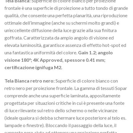
Tela Bianca:
Superficie di colore bianco per proiezione
frontale è una superficie di proiezione a tutto tondo di grande
qualità, che consente una perfetta planarità, una riproduzione
ottimale dell’immagine (anche su schermi molto grandi) e
un’eccellente diffusione della luce grazie alla sua finitura
goffrata. Caratterizzata da ampio angolo di visione ed
elevata luminosità, garantisce assenza di effetto hot-spot ed
una fantastica uniformità del colore.
Gain 1.2; angolo
visione 180°; 4K Approved, spessore 0.41 mm;
certificazione ignifuga M2.
Tela Bianca retro nero:
Superficie di colore bianco con
retro nero per proiezione frontale. La gamma di tessuti Sopar
comprende anche una superficie laminata, appositamente
progettata per situazioni critiche in cui è presente una fonte
di luce rilevante sul retro dello schermo o nelle vicinanze
(ideale qualora si debba schermare luce posteriore al telo es.
lampade o finestre). Bloccando il passaggio della luce, il
supporto nero aiuta ad ottenere una proiezione perfetta.