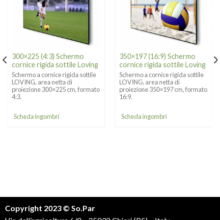
300×225 (4:3) Schermo
350×197 (16:9) Schermo
cornice rigida sottile Loving
cornice rigida sottile Loving
Schermo a cornice rigida sottile
Schermo a cornice rigida sottile
LOVING, area netta di
LOVING, area netta di
proiezione 300×225 cm, formato
proiezione 350×197 cm, formato
4:3.
16:9.
Scheda ingombri
Scheda ingombri
Copyright 2023 © So.Par