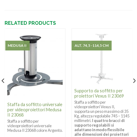
RELATED PRODUCTS
MEDUSA II
ALT. 74,5 -114,5 CM
Supporto da soffitto per
proiettori Vexus II 23069
Staffa a soffitto per
Staffa da soffitto universale
videoproiettori
Vexus II,
per videoproiettori Medusa
supporta un peso massimo di 35
II 23068
Kg, altezza regolabile
745 – 1145
millimetri.
I quattro bracci di
Staffa a soffitto per
supporto regolabili si
videoproiettori universale
adattano in modo flessibile
Medusa II 23068 colore Argento.
alle dimensioni dei proiettori