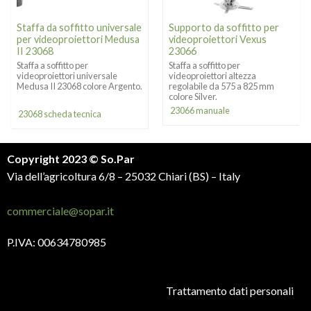
Staffa da soffitto universale
Supporto da soffitto per
per videoproiettori Medusa
videoproiettori Vexus
II 23068
23066
Staffa a soffitto per
Staffa a soffitto per
videoproiettori universale
videoproiettori altezza
Medusa II 23068 colore Argento.
regolabile da 575 a 825 mm
colore Silver.
23066 manuale
23068 scheda tecnica
Copyright 2023 © So.Par
Via dell’agricoltura 6/8 – 25032 Chiari (BS) – Italy
commerciale@sopar.it
P.IVA: 00634780985
Trattamento dati personali