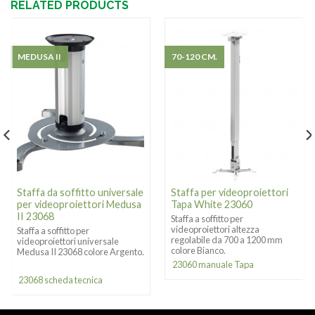
RELATED PRODUCTS
MEDUSA II
70-120 CM.
Staffa da soffitto universale
Staffa per videoproiettori
per videoproiettori Medusa
Tapa White 23060
II 23068
Staffa a soffitto per
videoproiettori altezza
Staffa a soffitto per
regolabile da 700 a 1200 mm
videoproiettori universale
colore Bianco.
Medusa II 23068 colore Argento.
23060 manuale Tapa
23068 scheda tecnica