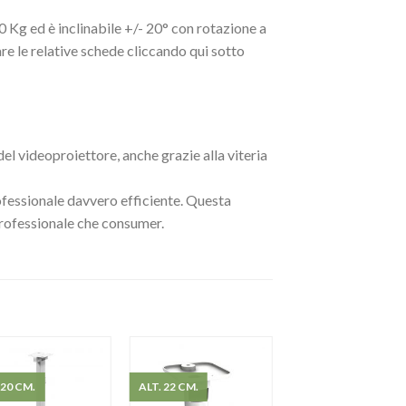
0 Kg ed è inclinabile +/- 20° con rotazione a
are le relative schede cliccando qui sotto
del videoproiettore, anche grazie alla viteria
rofessionale davvero efficiente. Questa
professionale che consumer.
120 CM.
ALT. 22 CM.
ALT. 545-900 MM.