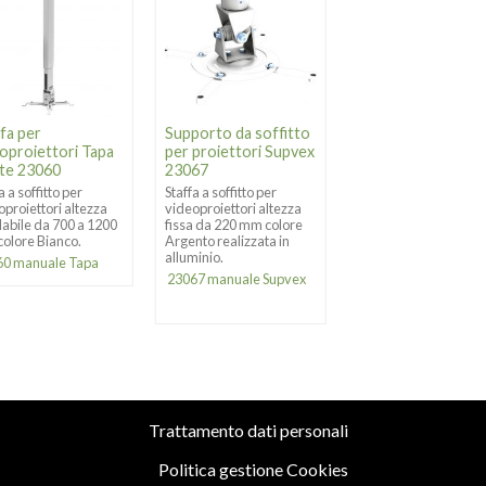
Supporto da soffi
per proiettori
Prometheus 545-
fa per
Supporto da soffitto
mm (23043)
oproiettori Tapa
per proiettori Supvex
te 23060
23067
Staffa a soffitto per
videoproiettori
a a soffitto per
Staffa a soffitto per
universale Promethe
oproiettori altezza
videoproiettori altezza
con un intervallo di
labile da 700 a 1200
fissa da 220 mm colore
montaggio a partire 
olore Bianco.
Argento realizzata in
54 mm, ideale per
alluminio.
60 manuale Tapa
proiettori più piccoli.
23067 manuale Supvex
Lunghezza regolabi
da 545 a 900 mm
Trattamento dati personali
Politica gestione Cookies