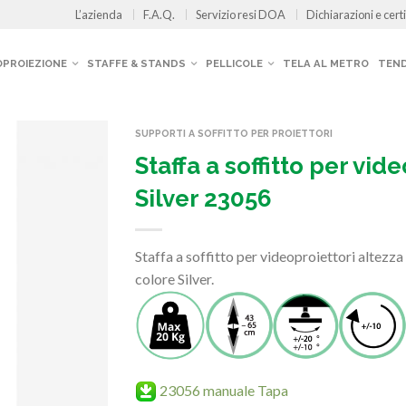
L’azienda
F.A.Q.
Servizio resi DOA
Dichiarazioni e certi
OPROIEZIONE
STAFFE & STANDS
PELLICOLE
TELA AL METRO
TEND
SUPPORTI A SOFFITTO PER PROIETTORI
Staffa a soffitto per vid
Silver 23056
Staffa a soffitto per videoproiettori altezz
colore Silver.
23056 manuale Tapa