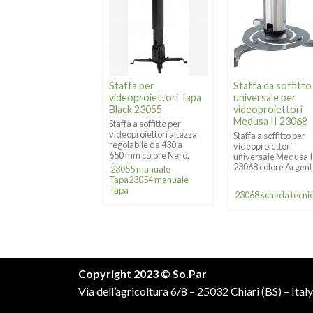
ffa per
Staffa per
Staffa da soffitto
eoproiettori Tapa
videoproiettori Tapa
universale per
059
Black 23055
videoproiettori
Medusa II 23068
fa a soffitto per
Staffa a soffitto per
oproiettori altezza
videoproiettori altezza
Staffa a soffitto per
olabile da 700 a 1200
regolabile da 430 a
videoproiettori
olore Silver.
650 mm colore Nero.
universale Medusa I
23068 colore Argent
59 manuale tapa
23055 manuale
Tapa
23054 manuale
Tapa
23068 scheda tecni
Copyright 2023 © So.Par
Via dell’agricoltura 6/8 – 25032 Chiari (BS) – Italy