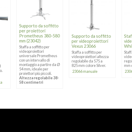
Supporto da soffitto
per proiettori
Prometheus 380-580
Supporto da soffitto
Staf
mm (23042)
per videoproiettori
vide
Vexus 23066
Whi
Staffa a soffitto per
videoproiettori
Staffa a soffitto per
Staff
universale Prometheus
videoproiettori altezza
vide
con un intervallo di
regolabile da 575 a
rego
montaggio a partire da Ø
825 mm colore Silver.
mm c
I
54 mm, ideale per
o.
23066 manuale
230
proiettori più piccoli.
Altezza regolabile 38-
58 centimetri
ca