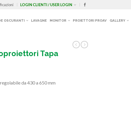
ficazioni
LOGIN CLIENTI / USER LOGIN
E OSCURANTI
LAVAGNE
MONITOR
PROIETTORI PROAV
GALLERY
eoproiettori Tapa
a regolabile da 430 a 650 mm