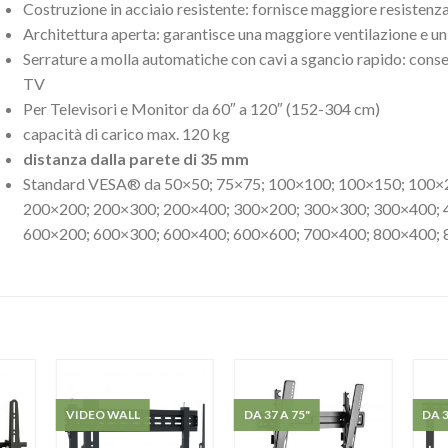
Costruzione in acciaio resistente: fornisce maggiore resistenza
Architettura aperta: garantisce una maggiore ventilazione e un 
Serrature a molla automatiche con cavi a sgancio rapido: conse
TV
Per Televisori e Monitor da 60″ a 120″ (152-304 cm)
capacità di carico max. 120 kg
distanza dalla parete di 35 mm
Standard VESA® da 50×50; 75×75; 100×100; 100×150; 100×
200×200; 200×300; 200×400; 300×200; 300×300; 300×400; 
600×200; 600×300; 600×400; 600×600; 700×400; 800×400; 
VIDEO WALL
DA 37 A 75"
DA 3