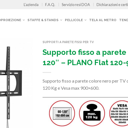
L’azienda
F.A.Q.
Servizio resi DOA
Dichiarazioni e certi
OPROIEZIONE
STAFFE & STANDS
PELLICOLE
TELA AL METRO
TEND
SUPPORTI A PARETE FISSI PER TV
Supporto fisso a parete
120″ – PLANO Flat 120-
Supporto fisso a parete colore nero per TV
120 Kg e Vesa max 900×600.