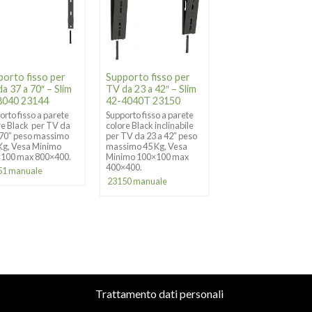
porto fisso per
Supporto fisso per
Supporto per
a 37 a 70″ – Slim
TV da 23 a 42″ – Slim
videowall 37″-70″ 
8040 23144
42-4040T 23150
Kg | PLANO
Videowall 70-604
orto fisso a parete
Supporto fisso a parete
(23177)
re Black per TV da
colore Black inclinabile
 70″ peso massimo
per TV da 23 a 42″ peso
Una soluzione videow
Kg, Vesa Minimo
massimo 45 Kg, Vesa
professionale che off
100 max 800×400.
Minimo 100×100 max
compatibilità univers
400×400.
con una capacità di
51 manuale
carico di 70 kg e
23150 manuale
max. VESA600x400.
Trattamento dati personali