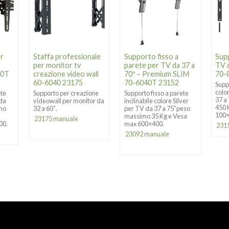
er
Staffa professionale
Supporto fisso a
Sup
per monitor tv
parete per TV da 37 a
TV d
40T
creazione video wall
70″ – Premium SLIM
70-
60-6040 23175
70-6040T 23152
Supp
colo
ete
Supporto per creazione
Supporto fisso a parete
37 a
 da
videowall per monitor da
inclinabile colore Silver
450 
imo
32 a 60″.
per TV da 37 a 75″peso
100×
o
massimo 35 Kg e Vesa
23175 manuale
00.
max 600×400.
231
23092 manuale