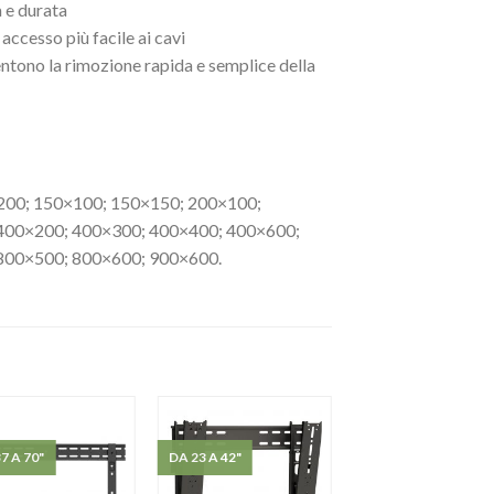
 e durata
accesso più facile ai cavi
ntono la rimozione rapida e semplice della
200; 150×100; 150×150; 200×100;
400×200; 400×300; 400×400; 400×600;
800×500; 800×600; 900×600.
7 A 70"
DA 23 A 42"
VIDEWALL 37"-70" | 