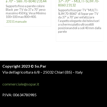
a 70″ – Slim 70-8040 23144
37″-70″” – MULTI-SLIM 70-
8060 23132
Supporto fisso a parete colore
Black per TV da 37 a 70″ peso
Supporto fisso per TV “MULTI-
massimo 450 Kg, Vesa Minimo
SLIM 70-8060” di Sopar per TV
100×100 max 800×400.
da 37″ a 70″ per enfatizzare
l’aspetto elegante dei televisori
23151 manuale
a schermo piatto ultrasottili
posizionandoli a soli 40 mm dalla
parete
Copyright 2023 © So.Par
Via dell’agricoltura 6/8 – 25032 Chiari (BS) – Italy
commerciale@sopar.it
P.IVA: 00634780985