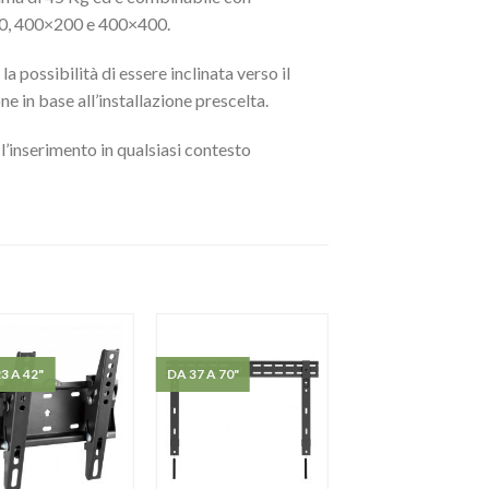
00, 400×200 e 400×400.
a possibilità di essere inclinata verso il
ne in base all’installazione prescelta.
l’inserimento in qualsiasi contesto
3 A 42"
DA 37 A 70"
DA 32-65"