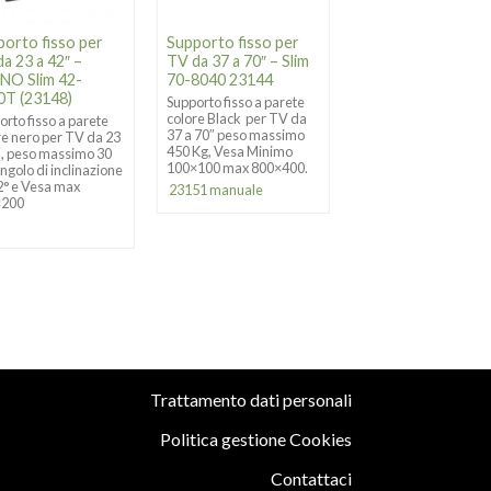
porto fisso per
Supporto fisso per
Supporto da pare
a 23 a 42″ –
TV da 37 a 70″ – Slim
inclinabile per TV
NO Slim 42-
70-8040 23144
OLED 32-65″
0T (23148)
Supporto fisso a parete
Supporto fisso a pare
colore Black per TV da
colore Black per TV 
orto fisso a parete
37 a 70″ peso massimo
32 a 65″
peso massi
re nero per TV da 23
450 Kg, Vesa Minimo
30 Kg
ed
inclinazion
″, peso massimo 30
100×100 max 800×400.
5 ° / -8 °
. L’ideale per
angolo di inclinazione
OLED
.
2° e Vesa max
23151 manuale
×200
Trattamento dati personali
Politica gestione Cookies
Contattaci