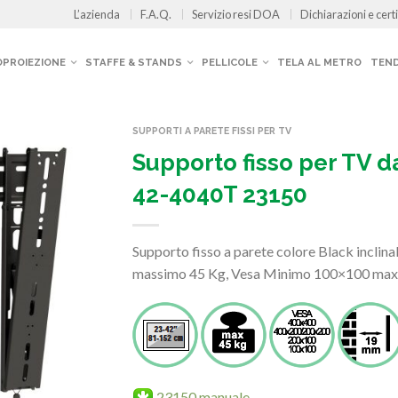
L’azienda
F.A.Q.
Servizio resi DOA
Dichiarazioni e certi
OPROIEZIONE
STAFFE & STANDS
PELLICOLE
TELA AL METRO
TEND
SUPPORTI A PARETE FISSI PER TV
Supporto fisso per TV da
42-4040T 23150
Supporto fisso a parete colore Black inclina
massimo 45 Kg, Vesa Minimo 100×100 max
23150 manuale