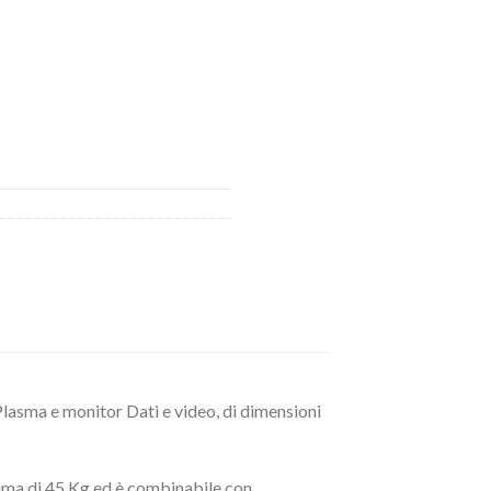
Plasma e monitor Dati e video, di dimensioni
sima di 45 Kg ed è combinabile con