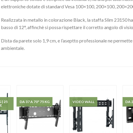
elettroniche dotate di standard Vesa 100×100, 200×100, 200×2
Realizzata in metallo in colorazione Black, la staffa Slim 23150 ha l
basso di 12°, affinchè si possa rispettare il corretto angolo di visio
Dista da parete solo 1,9 cm, e l’aseptto professionale ne permette 
ambientale.
 | 25
DA 37 A 70" 75 KG
VIDEO WALL
DA 2
E