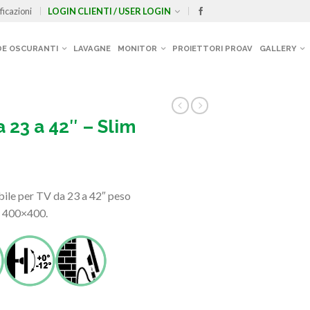
ficazioni
LOGIN CLIENTI / USER LOGIN
E OSCURANTI
LAVAGNE
MONITOR
PROIETTORI PROAV
GALLERY
 23 a 42″ – Slim
bile per TV da 23 a 42″ peso
 400×400.