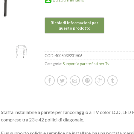
COD:
4005039231506
Categoria:
Supporti a parete fissi per Tv
Staffa installabile a parete per l’ancoraggio a TV color LCD, LED 
comprese tra 23 e 42 pollici di diagonale.
È un supporto solido e semplice da installare, ha una portata mas