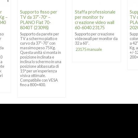
er
Supporto fisso per
Staffa professionale
Sup
Kg –
TV da 37”-70″ –
per monitor tv
TV d
040
PLANO Flat 70-
creazione video wall
PLA
8040T (23098)
60-6040 23175
202
sso
Supporto da parete per
Supporto per creazione
Supp
r
TV a schermo piatto e
videowall per monitor da
colo
curvo
da 37”-70″ con
32 a 60″.
a 42
 da
massimo peso 75 Kg.
Kg, 
23175 manuale
Questa unità si monta in
+/-1
10
posizione inclinata e
200
 a
inclina lo schermo in una
ete
posizione abbassata di
k
15° per un’esperienza
ri
visiva ottimale.
Compatibile con VESA
fino a 800×400.