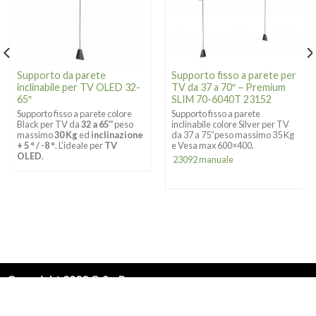
Supporto da parete
Supporto fisso a parete per
inclinabile per TV OLED 32-
TV da 37 a 70″ – Premium
65″
SLIM 70-6040T 23152
Supporto fisso a parete colore
Supporto fisso a parete
Black per TV da
32 a 65″
peso
inclinabile colore Silver per TV
massimo
30 Kg
ed
inclinazione
da 37 a 75″peso massimo 35 Kg
+ 5 ° / -8 °
. L’ideale per
TV
e Vesa max 600×400.
OLED
.
23092 manuale
Copyright 2023 © So.Par
Via dell’agricoltura 6/8 – 25032 Chiari (BS) – Italy