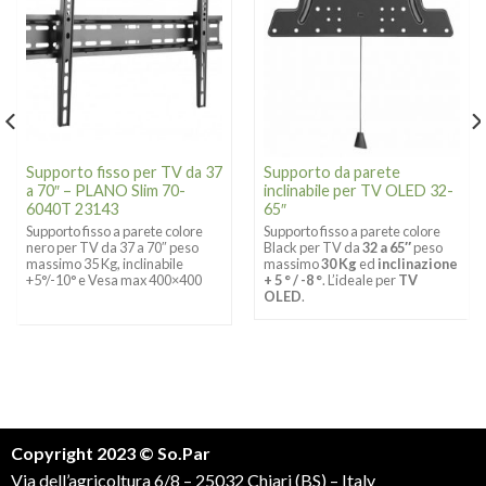
Supporto fisso per TV da 37
Supporto da parete
a 70″ – PLANO Slim 70-
inclinabile per TV OLED 32-
6040T 23143
65″
Supporto fisso a parete colore
Supporto fisso a parete colore
nero per TV da 37 a 70″ peso
Black per TV da
32 a 65″
peso
massimo 35 Kg, inclinabile
massimo
30 Kg
ed
inclinazione
+5°/-10° e Vesa max 400×400
+ 5 ° / -8 °
. L’ideale per
TV
OLED
.
Copyright 2023 © So.Par
Via dell’agricoltura 6/8 – 25032 Chiari (BS) – Italy