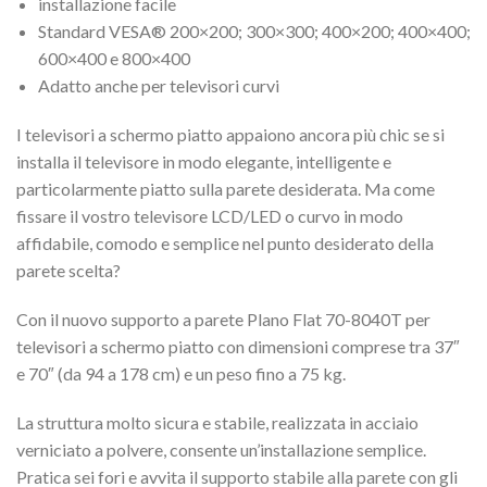
installazione facile
Standard VESA® 200×200; 300×300; 400×200; 400×400;
600×400 e 800×400
Adatto anche per televisori curvi
I televisori a schermo piatto appaiono ancora più chic se si
installa il televisore in modo elegante, intelligente e
particolarmente piatto sulla parete desiderata. Ma come
fissare il vostro televisore LCD/LED o curvo in modo
affidabile, comodo e semplice nel punto desiderato della
parete scelta?
Con il nuovo supporto a parete Plano Flat 70-8040T per
televisori a schermo piatto con dimensioni comprese tra 37″
e 70″ (da 94 a 178 cm) e un peso fino a 75 kg.
La struttura molto sicura e stabile, realizzata in acciaio
verniciato a polvere, consente un’installazione semplice.
Pratica sei fori e avvita il supporto stabile alla parete con gli