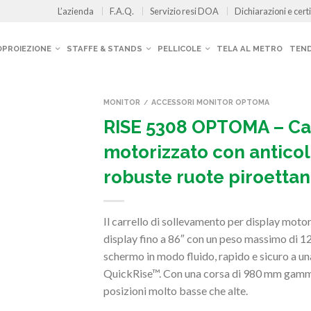
L’azienda
F.A.Q.
Servizio resi DOA
Dichiarazioni e certi
OPROIEZIONE
STAFFE & STANDS
PELLICOLE
TELA AL METRO
TEND
MONITOR
ACCESSORI MONITOR OPTOMA
/
RISE 5308 OPTOMA – Car
motorizzato con anticol
robuste ruote piroetta
Il carrello di sollevamento per display mot
display fino a 86″ con un peso massimo di 120
schermo in modo fluido, rapido e sicuro a u
QuickRise™. Con una corsa di 980 mm gamma 
posizioni molto basse che alte.