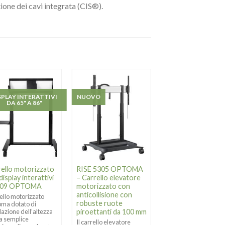
ione dei cavi integrata (CIS®).
SPLAY INTERATTIVI
NUOVO
NUOVO
DA 65" A 86"
rello motorizzato
RISE 5305 OPTOMA
OPT1555 TR –
display interattivi
– Carrello elevatore
Carrello da pavim
T09 OPTOMA
motorizzato con
per display
anticollisione con
professionale Ser
ello motorizzato
robuste ruote
da 55″
ma dotato di
lazione dell’altezza
piroettanti da 100 mm
OPT1555 TR di Vogel
la semplice
una soluzione mobile
Il carrello elevatore