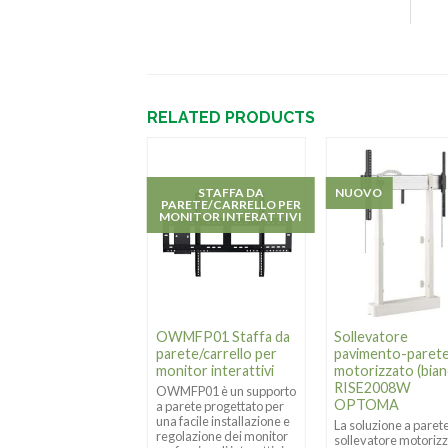
RELATED PRODUCTS
OVO
STAFFA DA
NUOVO
PARETE/CARRELLO PER
MONITOR INTERATTIVI
levatore a
OWMFP01 Staffa da
Sollevatore
vimento
parete/carrello per
pavimento-paret
orizzato
monitor interattivi
motorizzato (bian
SE5105 OPTOMA
RISE2008W
OWMFP01 è un supporto
OPTOMA
a parete progettato per
ollevatore da terra per
una facile installazione e
play motorizzato RISE
La soluzione a paret
regolazione dei monitor
5 è adatto per display
sollevatore motoriz