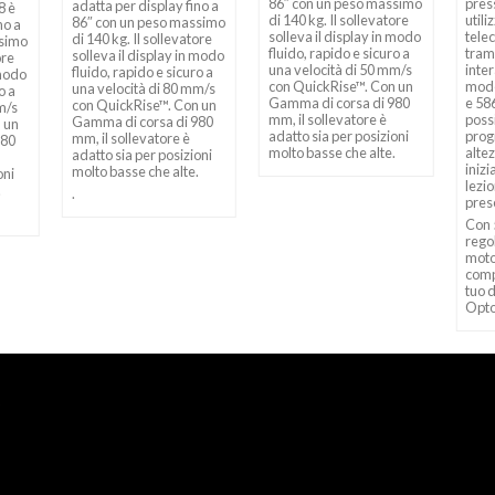
86″ con un peso massimo
pres
adatta per display fino a
8 è
di 140 kg. Il sollevatore
utili
86″ con un peso massimo
no a
solleva il display in modo
tele
di 140 kg. Il sollevatore
ssimo
fluido, rapido e sicuro a
trami
solleva il display in modo
ore
una velocità di 50 mm/s
inter
fluido, rapido e sicuro a
 modo
con QuickRise™. Con un
mode
una velocità di 80 mm/s
o a
Gamma di corsa di 980
e 58
con QuickRise™. Con un
m/s
mm, il sollevatore è
possi
Gamma di corsa di 980
 un
adatto sia per posizioni
pro
mm, il sollevatore è
980
molto basse che alte.
alte
adatto sia per posizioni
iniz
molto basse che alte.
oni
lezio
.
.
pres
Con 
rego
moto
comp
tuo d
Opt