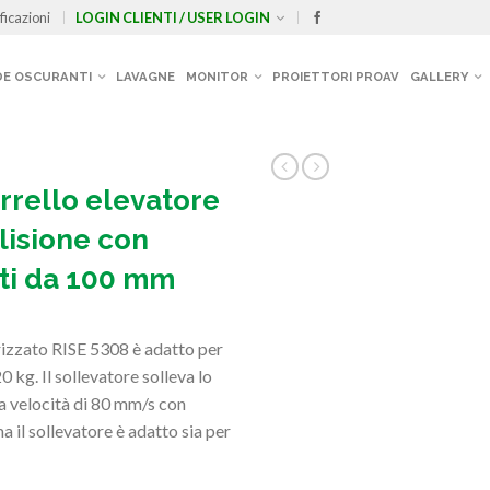
ficazioni
LOGIN CLIENTI / USER LOGIN
E OSCURANTI
LAVAGNE
MONITOR
PROIETTORI PROAV
GALLERY
rello elevatore
lisione con
nti da 100 mm
orizzato RISE 5308 è adatto per
 kg. Il sollevatore solleva lo
na velocità di 80 mm/s con
il sollevatore è adatto sia per