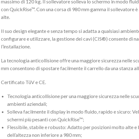
massimo di 120 kg. Il sollevatore solleva lo schermo in modo fluid
con QuickRise™. Con una corsa di 980 mm gamma il sollevatore è 
alte.
Il suo design elegante e senza tempo si adatta a qualsiasi ambiente
configurare e utilizzare, la gestione dei cavi (CIS®) consente di n
l’installazione.
La tecnologia anticollisione offre una maggiore sicurezza nelle sc
mm consentono di spostare facilmente il carrello da una stanza all’a
Certificato TüV e CE.
Tecnologia anticollisione per una maggiore sicurezza nelle scuol
ambienti aziendali;
Solleva facilmente il display in modo fluido, rapido e sicuro: V
schermi più pesanti con QuickRise™;
Flessibile, stabile e robusto: Adatto per posizioni molto alte 
dell’altezza non inferiore a 980 mm;