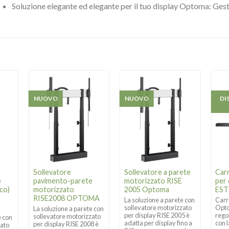
Soluzione elegante ed elegante per il tuo display Optoma: Gest
NUOVO
NUOVO
DI
Sollevatore
Sollevatore a parete
Car
e
pavimento-parete
motorizzato RISE
per 
co)
motorizzato
2005 Optoma
ES
RISE2008 OPTOMA
La soluzione a parete con
Carr
sollevatore motorizzato
Opto
La soluzione a parete con
per display RISE 2005 è
rego
sollevatore motorizzato
e con
adatta per display fino a
con 
per display RISE 2008 è
zato