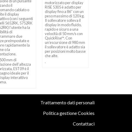
sione di un pulsante
si adatta bene a quals
motorizzato per display
zzando il
ambiente per comple
RISE 5305 è adatto per
comando cablato o
il modello di display
display fino a 86″ con un
te il display
professionale Opto
peso massimo di 120 kg.
attivo (con i seguenti
N-Series;
N3551K
.
Il sollevatore solleva il
lli 5652RK, 5752RK
L’attraente design in
display in modo fluido,
62RK) l’utente ha la
alluminio di alta quali
rapido e sicuro a una
bilità di
adatta a qualsiasi
velocità di 50 mm/s con
grammare due
ambiente ed è ideale
QuickRise™. Con
zze preimpostate e
sale riunioni, ingressi
un’escursione di 980 mm
iare rapidamente la
aule, sale espositive 
il sollevatore è adatto sia
ne o la
dispone di un discret
per posizioni molto basse
entazione.
sistema di gestione d
che alte.
cavi.
500 mm di
.
lazione dell’altezza
rizzata, EST09 è il
agno ideale per il
isplay interattivo
oma.
Trattamento dati personali
Politica gestione Cookies
Contattaci