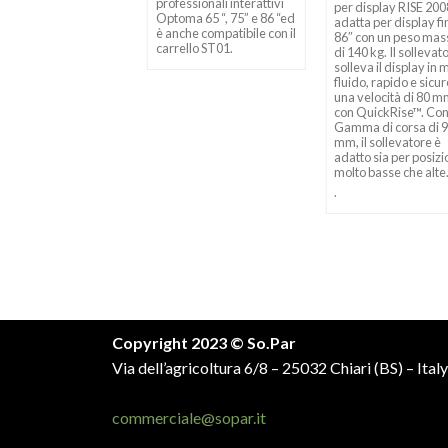
professionali interattivi
 a 98″ con un peso
per display RISE 200
Optoma 65 “, 75” e 86 “ed
imo di 120 kg. Il
adatta per display fi
è anche compatibile con il
evatore solleva il
86″ con un peso ma
carrello ST01.
lay in modo fluido,
di 140 kg. Il sollevat
do e sicuro a una
solleva il display in
ocità di 50 mm/s con
fluido, rapido e sicur
ckRise™. Con una
una velocità di 80 m
sa di 980 mm gamma
con QuickRise™. Con
ollevatore è adatto sia
Gamma di corsa di 
posizioni molto basse
mm, il sollevatore è
alte.
adatto sia per posizi
molto basse che alte
.
Copyright 2023 © So.Par
Via dell’agricoltura 6/8 – 25032 Chiari (BS) – Italy
commerciale@sopar.it