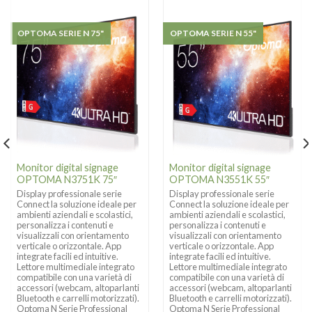
OPTOMA SERIE N 75"
OPTOMA SERIE N 55"
Monitor digital signage
Monitor digital signage
OPTOMA N3751K 75″
OPTOMA N3551K 55″
Display professionale serie
Display professionale serie
Connect la soluzione ideale per
Connect la soluzione ideale per
ambienti aziendali e scolastici,
ambienti aziendali e scolastici,
personalizza i contenuti e
personalizza i contenuti e
visualizzali con orientamento
visualizzali con orientamento
verticale o orizzontale. App
verticale o orizzontale. App
integrate facili ed intuitive.
integrate facili ed intuitive.
Lettore multimediale integrato
Lettore multimediale integrato
compatibile con una varietà di
compatibile con una varietà di
accessori (webcam, altoparlanti
accessori (webcam, altoparlanti
Bluetooth e carrelli motorizzati).
Bluetooth e carrelli motorizzati).
Optoma N Serie Professional
Optoma N Serie Professional