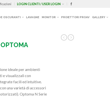
ficazioni
LOGIN CLIENTI / USER LOGIN
E OSCURANTI
LAVAGNE
MONITOR
PROIETTORI PROAV
GALLERY
ge OPTOMA
ione ideale per ambienti
i e visualizzali con
egrate facili ed intuitive.
con una varietà di accessori
motorizzati). Optoma N Serie