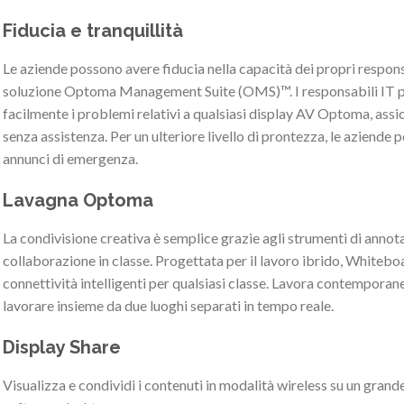
Fiducia e tranquillità
Le aziende possono avere fiducia nella capacità dei propri respons
soluzione Optoma Management Suite (OMS)™. I responsabili IT p
facilmente i problemi relativi a qualsiasi display AV Optoma, ass
senza assistenza. Per un ulteriore livello di prontezza, le aziend
annunci di emergenza.
Lavagna Optoma
La condivisione creativa è semplice grazie agli strumenti di annotaz
collaborazione in classe. Progettata per il lavoro ibrido, Whitebo
connettività intelligenti per qualsiasi classe. Lavora contempora
lavorare insieme da due luoghi separati in tempo reale.
Display Share
Visualizza e condividi i contenuti in modalità wireless su un grand