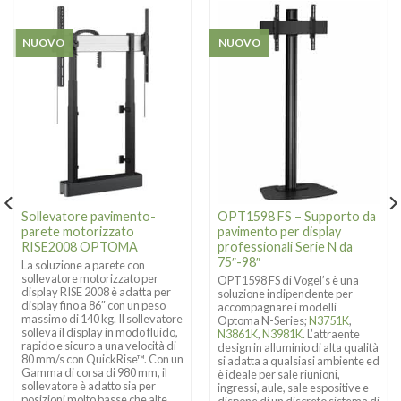
NUOVO
NUOVO
Sollevatore pavimento-
OPT1598 FS – Supporto da
parete motorizzato
pavimento per display
RISE2008 OPTOMA
professionali Serie N da
75″-98″
La soluzione a parete con
sollevatore motorizzato per
OPT1598 FS di Vogel’s è una
display RISE 2008 è adatta per
soluzione indipendente per
display fino a 86″ con un peso
accompagnare i modelli
massimo di 140 kg. Il sollevatore
Optoma N-Series;
N3751K
,
solleva il display in modo fluido,
N3861K
,
N3981K
. L’attraente
rapido e sicuro a una velocità di
design in alluminio di alta qualità
80 mm/s con QuickRise™. Con un
si adatta a qualsiasi ambiente ed
Gamma di corsa di 980 mm, il
è ideale per sale riunioni,
sollevatore è adatto sia per
ingressi, aule, sale espositive e
posizioni molto basse che alte.
dispone di un discreto sistema di