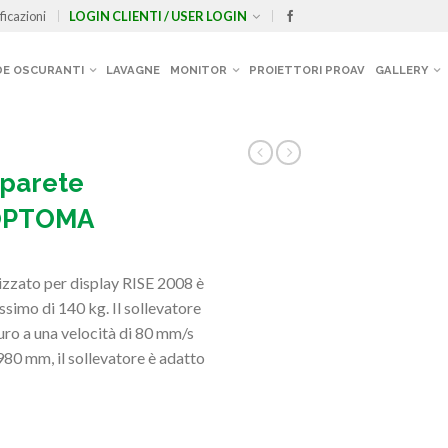
ficazioni
LOGIN CLIENTI / USER LOGIN
E OSCURANTI
LAVAGNE
MONITOR
PROIETTORI PROAV
GALLERY
-parete
 OPTOMA
izzato per display RISE 2008 è
ssimo di 140 kg. Il sollevatore
curo a una velocità di 80 mm/s
80 mm, il sollevatore è adatto