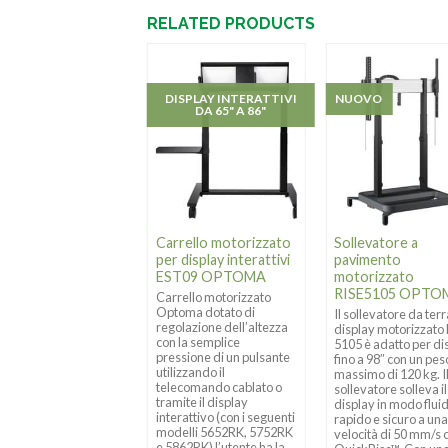
RELATED PRODUCTS
SUPPORTO FISSO A
DISPLAY INTERATTIVI
NUOVO
ARETE PER DISPLAY
DA 65" A 86"
SERIE N 65" - 98"
B9080A –
Carrello motorizzato
Sollevatore a
porto fisso a
per display interattivi
pavimento
ete per display
EST09 OPTOMA
motorizzato
ie N da 75″, 86″ e
RISE5105 OPTO
Carrello motorizzato
Optoma dotato di
Il sollevatore da ter
regolazione dell’altezza
display motorizzato
9080A è un supporto
con la semplice
5105 è adatto per di
rete progettato per
pressione di un pulsante
fino a 98″ con un pes
facile installazione e
utilizzando il
massimo di 120 kg. I
olazione dei display
telecomando cablato o
sollevatore solleva il
fessionali Optoma
tramite il display
display in modo flui
e N da 75″, 86″ e 98″.
interattivo (con i seguenti
rapido e sicuro a un
modelli 5652RK, 5752RK
velocità di 50 mm/s 
e 5862RK) l’utente ha la