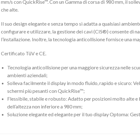
mm/s con QuickRise™. Con un Gamma di corsa di 980 mm, il sollev
che alte.
Il suo design elegante e senza tempo si adatta a qualsiasi ambiente
configurare e utilizzare, la gestione dei cavi (CIS®) consente di n
l’installazione. Inoltre, la tecnologia anticollisione fornisce una m
Certificato TüV e CE.
Tecnologia anticollisione per una maggiore sicurezza nelle scuol
ambienti aziendali;
Solleva facilmente il display in modo fluido, rapido e sicuro: V
schermi più pesanti con QuickRise™;
Flessibile, stabile e robusto: Adatto per posizioni molto alte 
dell’altezza non inferiore a 980 mm;
Soluzione elegante ed elegante per il tuo display Optoma: Gest