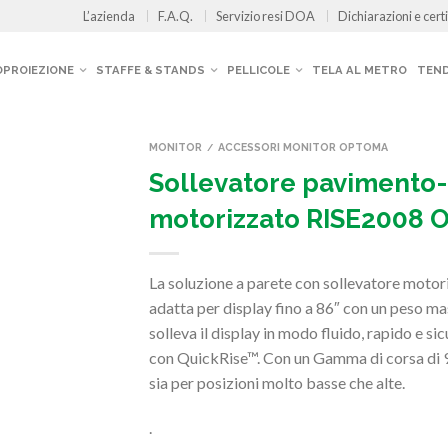
L’azienda
F.A.Q.
Servizio resi DOA
Dichiarazioni e certi
OPROIEZIONE
STAFFE & STANDS
PELLICOLE
TELA AL METRO
TEND
MONITOR
ACCESSORI MONITOR OPTOMA
/
Sollevatore pavimento
motorizzato RISE2008
La soluzione a parete con sollevatore motor
adatta per display fino a 86″ con un peso ma
solleva il display in modo fluido, rapido e si
con QuickRise™. Con un Gamma di corsa di 9
sia per posizioni molto basse che alte.
.