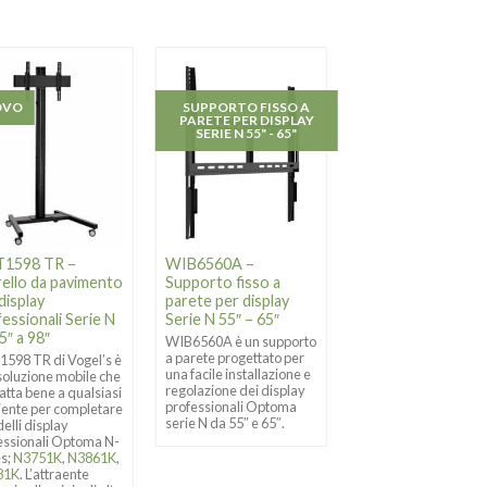
OVO
SUPPORTO FISSO A
NUOVO
PARETE PER DISPLAY
SERIE N 55" - 65"
1598 TR –
WIB6560A –
OPT1555FS –
rello da pavimento
Supporto fisso a
Supporto da
display
parete per display
pavimento per dis
essionali Serie N
Serie N 55″ – 65″
professionale Ser
5″ a 98″
da 55″
WIB6560A è un supporto
a parete progettato per
598 TR di Vogel’s è
Il Vogel’s OPT1555 F
una facile installazione e
soluzione mobile che
una soluzione
regolazione dei display
datta bene a qualsiasi
indipendente che si
professionali Optoma
ente per completare
affianca al modello
serie N da 55″ e 65″.
elli display
Optoma N-Series;
essionali Optoma N-
N3551K
. L’attraente
es;
N3751K
,
N3861K
,
design in alluminio di
81K
. L’attraente
qualità si adatta a