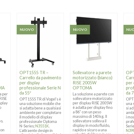
NUOVO
NUOVO
NU
OPT1555 TR –
Sollevatore a parete
OPT
Carrello da pavimento
motorizzato (bianco)
Car
per display
RISE 2005W
per 
MA
professionale Serie N
OPTOMA
prof
da 55″
da 7
ra per
La soluzione a parete con
 RISE
sollevatore motorizzato
OPT1555 TR di Vogel’s è
OPT1
splay
per display RISE 2005W
una soluzione mobile che
una 
o
è adatta per display fino
si adatta bene a qualsiasi
si a
l
a 86″ con un peso
ambiente per completare
ambi
massimo di 140 kg. Il
il modello di display
i mod
do,
sollevatore solleva il
professionale Optoma
prof
a
display in modo fluido,
N-Series;
N3551K
.
Seri
con
rapido e sicuro a una
L’attraente design in
N39