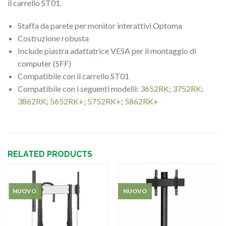
il carrello ST01.
Staffa da parete per monitor interattivi Optoma
Costruzione robusta
Include piastra adattatrice VESA per il montaggio di
computer (SFF)
Compatibile con il carrello ST01
Compatibile con i seguenti modelli:
3652RK
;
3752RK
;
3862RK
;
5652RK+
;
5752RK+
;
5862RK+
RELATED PRODUCTS
NUOVO
NUOVO