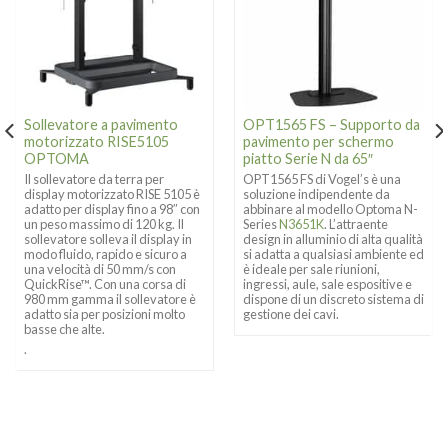
Sollevatore a pavimento
OPT1565 FS – Supporto da
motorizzato RISE5105
pavimento per schermo
OPTOMA
piatto Serie N da 65″
Il sollevatore da terra per
OPT1565 FS di Vogel’s è una
display motorizzato RISE 5105 è
soluzione indipendente da
adatto per display fino a 98″ con
abbinare al modello Optoma N-
un peso massimo di 120 kg. Il
Series
N3651K
. L’attraente
sollevatore solleva il display in
design in alluminio di alta qualità
modo fluido, rapido e sicuro a
si adatta a qualsiasi ambiente ed
una velocità di 50 mm/s con
è ideale per sale riunioni,
QuickRise™. Con una corsa di
ingressi, aule, sale espositive e
980 mm gamma il sollevatore è
dispone di un discreto sistema di
adatto sia per posizioni molto
gestione dei cavi.
basse che alte.
.