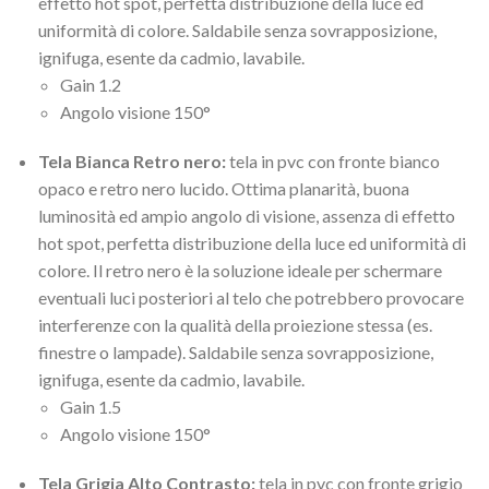
effetto hot spot, perfetta distribuzione della luce ed
uniformità di colore. Saldabile senza sovrapposizione,
ignifuga, esente da cadmio, lavabile.
Gain 1.2
Angolo visione 150°
Tela Bianca Retro nero:
tela in pvc con fronte bianco
opaco e retro nero lucido. Ottima planarità, buona
luminosità ed ampio angolo di visione, assenza di effetto
hot spot, perfetta distribuzione della luce ed uniformità di
colore. Il retro nero è la soluzione ideale per schermare
eventuali luci posteriori al telo che potrebbero provocare
interferenze con la qualità della proiezione stessa (es.
finestre o lampade). Saldabile senza sovrapposizione,
ignifuga, esente da cadmio, lavabile.
Gain 1.5
Angolo visione 150°
Tela Grigia Alto Contrasto:
tela in pvc con fronte grigio