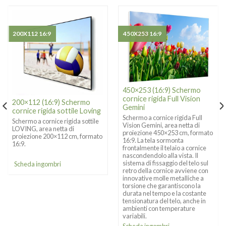
200X112 16:9
450X253 16:9
450×253 (16:9) Schermo
cornice rigida Full Vision
200×112 (16:9) Schermo
Gemini
cornice rigida sottile Loving
Schermo a cornice rigida Full
Schermo a cornice rigida sottile
Vision Gemini, area netta di
LOVING, area netta di
proiezione 450×253 cm, formato
proiezione 200×112 cm, formato
16:9. La tela sormonta
16:9.
frontalmente il telaio a cornice
nascondendolo alla vista. Il
sistema di fissaggio del telo sul
Scheda ingombri
retro della cornice avviene con
innovative molle metalliche a
torsione che garantiscono la
durata nel tempo e la costante
tensionatura del telo, anche in
ambienti con temperature
variabili.
Scheda ingombri