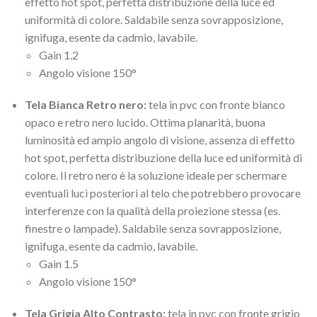
effetto hot spot, perfetta distribuzione della luce ed
uniformità di colore. Saldabile senza sovrapposizione,
ignifuga, esente da cadmio, lavabile.
Gain 1.2
Angolo visione 150°
Tela Bianca Retro nero:
tela in pvc con fronte bianco
opaco e retro nero lucido. Ottima planarità, buona
luminosità ed ampio angolo di visione, assenza di effetto
hot spot, perfetta distribuzione della luce ed uniformità di
colore. Il retro nero è la soluzione ideale per schermare
eventuali luci posteriori al telo che potrebbero provocare
interferenze con la qualità della proiezione stessa (es.
finestre o lampade). Saldabile senza sovrapposizione,
ignifuga, esente da cadmio, lavabile.
Gain 1.5
Angolo visione 150°
Tela Grigia Alto Contrasto:
tela in pvc con fronte grigio