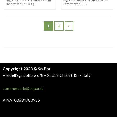
ingombro totale di 346×223 cm
ingombro totale di 346×264 cm
in formato 16:10. Q
in formato 4:3. Q
1
2
Copyright 2023 © So.Par
Via dell’agricoltura 6/8 – 25032 Chiari (BS) – Italy
commerciale@sopar.it
P.IVA: 00634780985