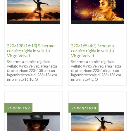
220×138 (16:10) Schermo
220×165 (4:3) Schermo
cornice rigida in velluto
cornice rigida in velluto
Virgo Velvet
Virgo Velvet
Schermo a cornice rigida in
Schermo a cornice rigida in
velluto Virgo Velvet, area netta
velluto Virgo Velvet, area netta
di proiezione 220×138 cm con
di proiezione 220×165 cm con
ingombro totale di 236×154 cm
ingombro totale di 236×181 cm
in formato 16:10. Q
in formato 4:3. Q
250X141 16:9
250X157 16:10