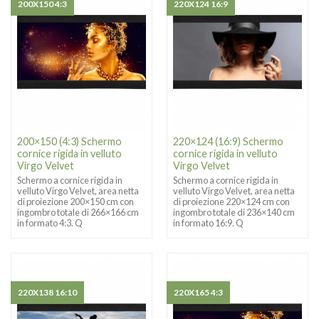
200X150 4:3
220X124 16:9
200×150 (4:3) Schermo
220×124 (16:9) Schermo
cornice rigida in velluto
cornice rigida in velluto
Virgo Velvet
Virgo Velvet
Schermo a cornice rigida in
Schermo a cornice rigida in
velluto Virgo Velvet, area netta
velluto Virgo Velvet, area netta
di proiezione 200×150 cm con
di proiezione 220×124 cm con
ingombro totale di 266×166 cm
ingombro totale di 236×140 cm
in formato 4:3. Q
in formato 16:9. Q
220X138 16:10
220X165 4:3