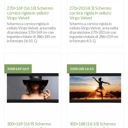
270×169 (16:10) Schermo
270×203 (4:3) Schermo
cornice rigida in velluto
cornice rigida in velluto
Virgo Velvet
Virgo Velvet
Schermo a cornice rigida in
Schermo a cornice rigida in
velluto Virgo Velvet, area netta
velluto Virgo Velvet, area netta
di proiezione 270×169 cm con
di proiezione 270×203 cm con
ingombro totale di 286×185 cm
ingombro totale di 286×219 cm
in formato 16:10. Q
in formato 4:3. Q
300X169 16:9
300X188 16:10
300×169 (16:9) Schermo
300×188 (16:10) Schermo