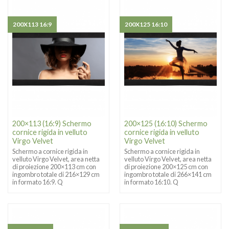
200X113 16:9
200X125 16:10
200×113 (16:9) Schermo
200×125 (16:10) Schermo
cornice rigida in velluto
cornice rigida in velluto
Virgo Velvet
Virgo Velvet
Schermo a cornice rigida in
Schermo a cornice rigida in
velluto Virgo Velvet, area netta
velluto Virgo Velvet, area netta
di proiezione 200×113 cm con
di proiezione 200×125 cm con
ingombro totale di 216×129 cm
ingombro totale di 266×141 cm
in formato 16:9. Q
in formato 16:10. Q