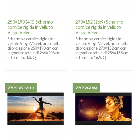
250×190 (4:3) Schermo
270×152 (16:9) Schermo
cornice rigida in velluto
cornice rigida in velluto
Virgo Velvet
Virgo Velvet
Schermo a cornice rigida in
Schermo a cornice rigida in
velluto Virgo Velvet, area netta
velluto Virgo Velvet, area netta
di proiezione 250×190 cm con
di proiezione 270×152 cm con
ingombro totale di 266×206 cm
ingombro totale di 286×168 cm
in formato 4:3. Q
in formato 16:9. Q
270X169 16:10
270X203 4:3