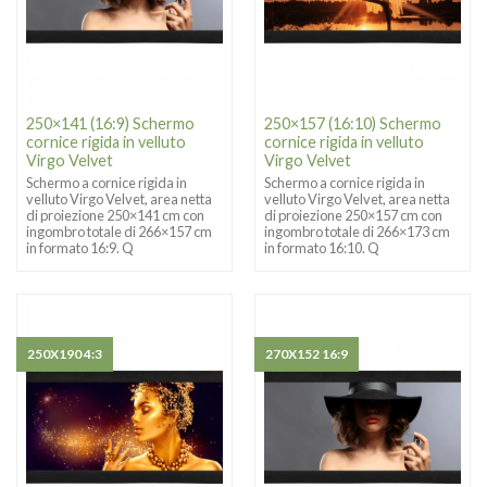
250×141 (16:9) Schermo
250×157 (16:10) Schermo
cornice rigida in velluto
cornice rigida in velluto
Virgo Velvet
Virgo Velvet
Schermo a cornice rigida in
Schermo a cornice rigida in
velluto Virgo Velvet, area netta
velluto Virgo Velvet, area netta
di proiezione 250×141 cm con
di proiezione 250×157 cm con
ingombro totale di 266×157 cm
ingombro totale di 266×173 cm
in formato 16:9. Q
in formato 16:10. Q
250X190 4:3
270X152 16:9