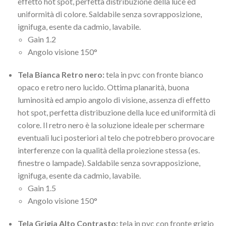
effetto hot spot, perfetta distribuzione della luce ed
uniformità di colore. Saldabile senza sovrapposizione,
ignifuga, esente da cadmio, lavabile.
Gain 1.2
Angolo visione 150°
Tela Bianca Retro nero:
tela in pvc con fronte bianco
opaco e retro nero lucido. Ottima planarità, buona
luminosità ed ampio angolo di visione, assenza di effetto
hot spot, perfetta distribuzione della luce ed uniformità di
colore. Il retro nero è la soluzione ideale per schermare
eventuali luci posteriori al telo che potrebbero provocare
interferenze con la qualità della proiezione stessa (es.
finestre o lampade). Saldabile senza sovrapposizione,
ignifuga, esente da cadmio, lavabile.
Gain 1.5
Angolo visione 150°
Tela Grigia Alto Contrasto:
tela in pvc con fronte grigio