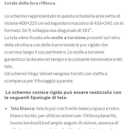
totale della luce riflessa.
Lo schermo rappresentato in questa scheda ha area netta di
visione 400×225 cm ed ingombro massimo di 416×241 cm in
formato 16:9, sviluppa una diagonale di 181″.
La tela viene fissata alle
molle a torsione
presenti sul retro
della struttura con delle barre tonde in pvc rigido che
scorrono lungo il suo perimetro. Le molle a torsione
garantisco la durata nel tempo e la costante tensionatura del
telo.
Gli schermi Virgo Velvet vengono forniti con staffe a
scomparsa per il fissaggio a parete.
Lo schermo cornice rigida può essere realizzato con
le seguenti tipologie di tela:
Tela Bianca:
tela in pvc con fronte bianco opaco e retro
bianco lucido, per utilizzo universale. Ottima planarità,
buona luminosità ed ampio angolo di visione, assenza di