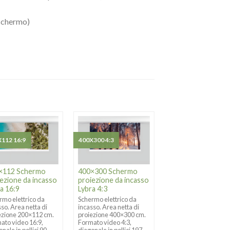
 schermo)
112 16:9
400X300 4:3
300X169 16:9
×112 Schermo
400×300 Schermo
300×169 Schermo
ezione da incasso
proiezione da incasso
proiezione da inc
a 16:9
Lybra 4:3
Lybra 16:9
rmo elettrico da
Schermo elettrico da
Schermo elettrico da
sso. Area netta di
incasso. Area netta di
incasso. Area netta d
ezione 200×112 cm.
proiezione 400×300 cm.
proiezione 300×169 
ato video 16:9,
Formato video 4:3,
Formato video 16:9,