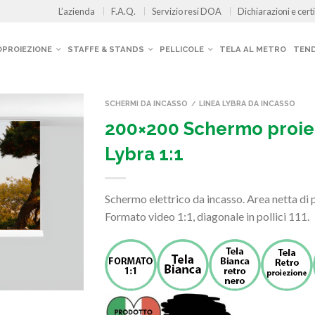
L’azienda
F.A.Q.
Servizio resi DOA
Dichiarazioni e certi
OPROIEZIONE
STAFFE & STANDS
PELLICOLE
TELA AL METRO
TEND
SCHERMI DA INCASSO
LINEA LYBRA DA INCASSO
/
200×200 Schermo proie
Lybra 1:1
Schermo elettrico da incasso. Area netta d
Formato video 1:1, diagonale in pollici 111.