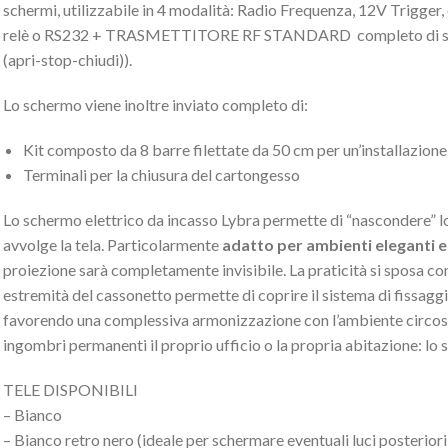
schermi, utilizzabile in 4 modalità: Radio Frequenza, 12V Trigger, 
relè o RS232 + TRASMETTITORE RF STANDARD completo di staf
(apri-stop-chiudi)).
Lo schermo viene inoltre inviato completo di:
Kit composto da 8 barre filettate da 50 cm per un’installazion
Terminali per la chiusura del cartongesso
Lo schermo elettrico da incasso Lybra permette di “nascondere” l
avvolge la tela. Particolarmente
adatto per ambienti eleganti e
proiezione sarà completamente invisibile. La praticità si sposa con l
estremità del cassonetto permette di coprire il sistema di fissag
favorendo una complessiva armonizzazione con l’ambiente circost
ingombri permanenti il proprio ufficio o la propria abitazione: lo 
TELE DISPONIBILI
– Bianco
– Bianco retro nero (ideale per schermare eventuali luci posteriori 