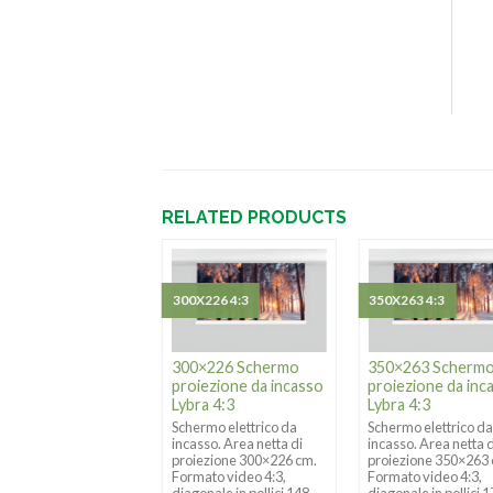
RELATED PRODUCTS
X300 1:1
300X226 4:3
350X263 4:3
0×300 Schermo
300×226 Schermo
350×263 Scherm
iezione da incasso
proiezione da incasso
proiezione da inc
ra 1:1
Lybra 4:3
Lybra 4:3
ermo elettrico da
Schermo elettrico da
Schermo elettrico d
sso. Area netta di
incasso. Area netta di
incasso. Area netta d
iezione 300×300 cm.
proiezione 300×226 cm.
proiezione 350×263
mato video 1:1,
Formato video 4:3,
Formato video 4:3,