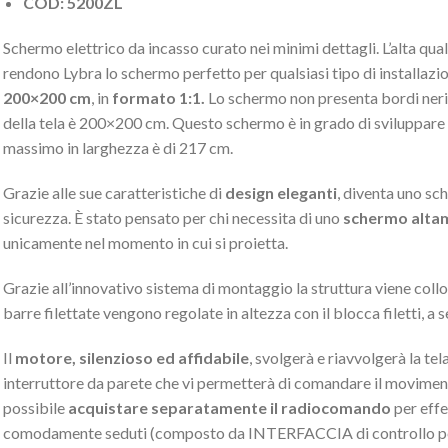
COD: 5200ZL
Schermo elettrico da incasso curato nei minimi dettagli. L’alta qual
rendono Lybra lo schermo perfetto per qualsiasi tipo di installazi
200×200 cm
, in
formato 1:1.
Lo schermo non presenta bordi neri 
della tela è 200×200 cm. Questo schermo è in grado di sviluppare
massimo in larghezza è di 217 cm.
Grazie alle sue caratteristiche di
design eleganti
, diventa uno sc
sicurezza. È stato pensato per chi necessita di uno
schermo altam
unicamente nel momento in cui si proietta.
Grazie all’innovativo sistema di montaggio la struttura viene collo
barre filettate vengono regolate in altezza con il blocca filetti, a
Il
motore, silenzioso ed affidabile
, svolgerà e riavvolgerà la tel
interruttore da parete che vi permetterà di comandare il movimento
possibile
acquistare separatamente il radiocomando
per effe
comodamente seduti (composto da INTERFACCIA di controllo per l