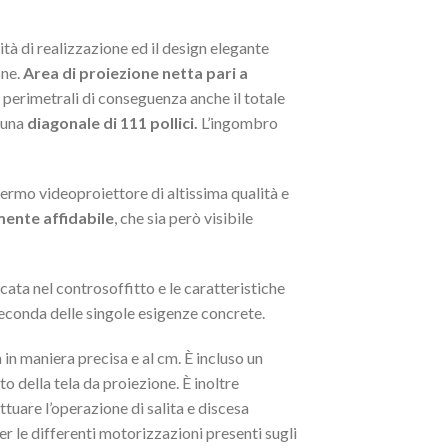
ità di realizzazione ed il design elegante
one.
Area di proiezione netta pari a
perimetrali di conseguenza anche il totale
 una
diagonale di 111 pollici.
L’ingombro
hermo videoproiettore di altissima qualità e
ente affidabile
, che sia però visibile
cata nel controsoffitto e le caratteristiche
 seconda delle singole esigenze concrete.
a in maniera precisa e al cm. È incluso un
 della tela da proiezione. È inoltre
ttuare l’operazione di salita e discesa
e differenti motorizzazioni presenti sugli