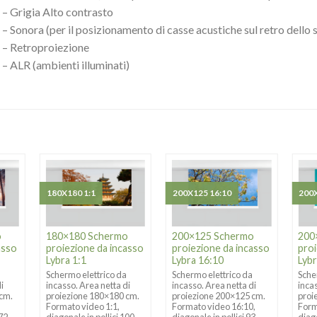
– Grigia Alto contrasto
– Sonora (per il posizionamento di casse acustiche sul retro dello
– Retroproiezione
– ALR (ambienti illuminati)
180X180 1:1
200X125 16:10
200X
o
180×180 Schermo
200×125 Schermo
200
asso
proiezione da incasso
proiezione da incasso
proi
Lybra 1:1
Lybra 16:10
Lybr
a
Schermo elettrico da
Schermo elettrico da
Sche
i
incasso. Area netta di
incasso. Area netta di
inca
 cm.
proiezione 180×180 cm.
proiezione 200×125 cm.
proi
Formato video 1:1,
Formato video 16:10,
Form