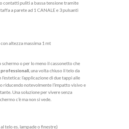
o contatti puliti a bassa tensione tramite
fa a parete ad 1 CANALE e 3 pulsanti
e con altezza massima 1 mt
o schermo o per lo meno il cassonetto che
 professionali
, una volta chiuso il telo da
’estetica: l’applicazione di due tappi alle
gio riducendo notevolmente l’impatto visivo e
ante. Una soluzione per vivere senza
schermo c’è ma non si vede.
al telo es. lampade o finestre)