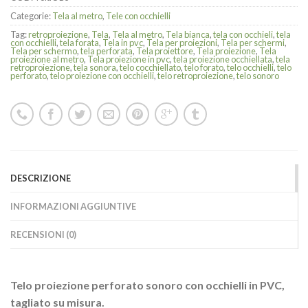
Categorie:
Tela al metro
,
Tele con occhielli
Tag:
retroproiezione
,
Tela
,
Tela al metro
,
Tela bianca
,
tela con occhieli
,
tela
con occhielli
,
tela forata
,
Tela in pvc
,
Tela per proiezioni
,
Tela per schermi
,
Tela per schermo
,
tela perforata
,
Tela proiettore
,
Tela proiezione
,
Tela
proiezione al metro
,
Tela proiezione in pvc
,
tela proiezione occhiellata
,
tela
retroproiezione
,
tela sonora
,
telo cocchiellato
,
telo forato
,
telo occhielli
,
telo
perforato
,
telo proiezione con occhielli
,
telo retroproiezione
,
telo sonoro
DESCRIZIONE
INFORMAZIONI AGGIUNTIVE
RECENSIONI (0)
Telo proiezione perforato sonoro con occhielli in PVC,
tagliato su misura.