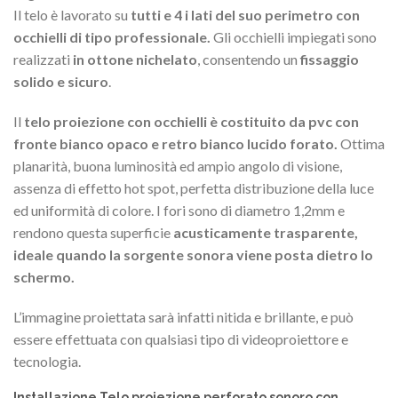
Il telo è lavorato su
tutti e 4 i lati del suo perimetro con
occhielli di tipo professionale.
Gli occhielli impiegati sono
realizzati
in ottone nichelato
, consentendo un
fissaggio
solido e sicuro
.
Il
telo proiezione con occhielli è costituito da pvc con
fronte bianco opaco e retro bianco lucido forato.
Ottima
planarità, buona luminosità ed ampio angolo di visione,
assenza di effetto hot spot, perfetta distribuzione della luce
ed uniformità di colore. I fori sono di diametro 1,2mm e
rendono questa superficie
acusticamente trasparente,
ideale quando la sorgente sonora viene posta dietro lo
schermo.
L’immagine proiettata sarà infatti nitida e brillante, e può
essere effettuata con qualsiasi tipo di videoproiettore e
tecnologia.
Installazione
Telo proiezione perforato sonoro con