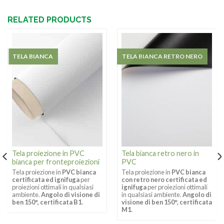
RELATED PRODUCTS
TELA BIANCA
TELA BIANCA RETRO NERO
Tela proiezione in PVC
Tela bianca retro nero in
bianca per fronteproiezioni
PVC
Tela proiezione in
PVC bianca
Tela proiezione in
PVC bianca
certificata ed ignifuga
per
con retro nero certificata ed
proiezioni ottimali in qualsiasi
ignifuga
per proiezioni ottimali
ambiente.
Angolo di visione di
in qualsiasi ambiente.
Angolo di
ben 150°, certificata B1.
visione di ben 150°, certificata
M1.