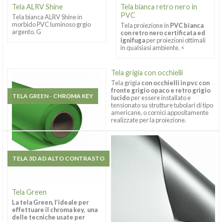
Tela ALRV Shine
Tela bianca retro nero in
PVC
Tela bianca ALRV Shine in
morbido PVC luminoso grgio
Tela proiezione in
PVC bianca
argento. G
con retro nero certificata ed
ignifuga
per proiezioni ottimali
in qualsiasi ambiente. <
Tela grigia con occhielli
Tela grigia
con occhielli in pvc con
fronte grigio opaco e retro grigio
TELA GREEN - CHROMA KEY
lucido
per essere installato e
tensionato su strutture tubolari di tipo
americane, o cornici appositamente
realizzate per la proiezione.
TELA 3D AD ALTO CONTRASTO
Tela Green
La tela Green, l’ideale per
effettuare il chroma key, una
delle tecniche usate per