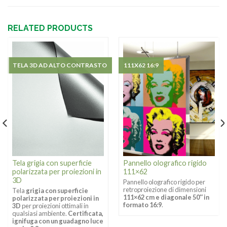
RELATED PRODUCTS
TELA 3D AD ALTO CONTRASTO
111X62 16:9
Tela grigia con superficie
Pannello olografico rigido
polarizzata per proiezioni in
111×62
3D
Pannello olografico rigido per
retroproiezione di dimensioni
Tela
grigia con superficie
111×62 cm e diagonale 50″ in
polarizzata per proiezioni in
formato 16:9
.
3D
per proiezioni ottimali in
qualsiasi ambiente.
Certificata,
ignifuga con un guadagno luce