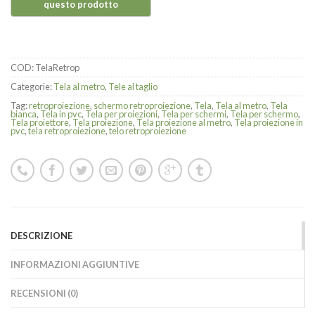
COD:
TelaRetrop
Categorie:
Tela al metro
,
Tele al taglio
Tag:
retroproiezione
,
schermo retroproiezione
,
Tela
,
Tela al metro
,
Tela
bianca
,
Tela in pvc
,
Tela per proiezioni
,
Tela per schermi
,
Tela per schermo
,
Tela proiettore
,
Tela proiezione
,
Tela proiezione al metro
,
Tela proiezione in
pvc
,
tela retroproiezione
,
telo retroproiezione
DESCRIZIONE
INFORMAZIONI AGGIUNTIVE
RECENSIONI (0)