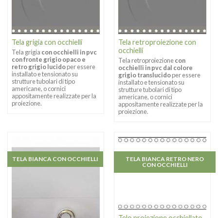
Tela grigia con occhielli
Tela retroproiezione con
occhielli
Tela grigia
con occhielli in pvc
con fronte grigio opaco e
Tela retroproiezione
con
retro grigio lucido
per essere
occhielli in pvc dal colore
installato e tensionato su
grigio translucido
per essere
strutture tubolari di tipo
installato e tensionato su
americane, o cornici
strutture tubolari di tipo
appositamente realizzate per la
americane, o cornici
proiezione.
appositamente realizzate per la
proiezione.
TELA BIANCA CON OCCHIELLI
TELA BIANCA RETRO NERO
CON OCCHIELLI
Telo proiezione occhiellato