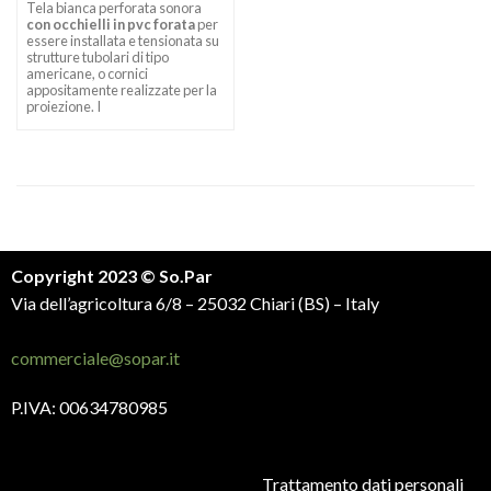
Tela bianca perforata sonora
con occhielli in pvc forata
per
essere installata e tensionata su
strutture tubolari di tipo
americane, o cornici
appositamente realizzate per la
proiezione. I
Copyright 2023 © So.Par
Via dell’agricoltura 6/8 – 25032 Chiari (BS) – Italy
commerciale@sopar.it
P.IVA: 00634780985
Trattamento dati personali