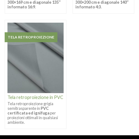
300×169 cm e diagonale 135″
300×200 cm e diagonale 140″
in formato 16:9
.
in formato 4:3
.
TELA RETROPROIEZIONE
Tela retroproiezione in PVC
Tela retroproiezione grigia
semitrasparente in
PVC
certificata ed ignifuga
per
proiezioni ottimali in qualsiasi
ambiente.