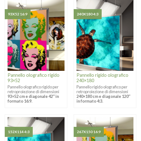
93X52 16:9
240X180 4:3
Pannello olografico rigido
Pannello rigido olografico
93×52
240×180
Pannello olografico rigido per
Pannello rigido olografico per
retroproiezione di dimensioni
retroproiezione di dimensioni
93×52 cm e diagonale 42″ in
240×180 cm e diagonale 120″
formato 16:9
.
in formato 4:3
.
152X114 4:3
267X150 16:9