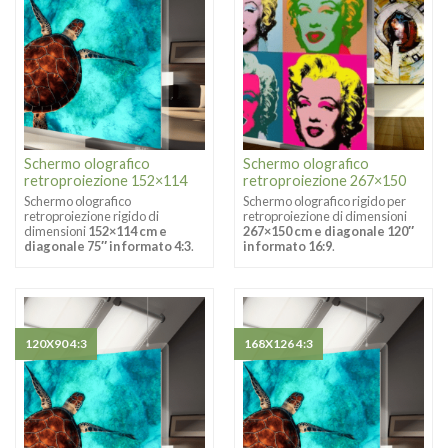
Schermo olografico
Schermo olografico
retroproiezione 152×114
retroproiezione 267×150
Schermo olografico
Schermo olografico rigido per
retroproiezione rigido di
retroproiezione di dimensioni
dimensioni
152×114 cm e
267×150 cm e diagonale 120″
diagonale 75″ in formato 4:3
.
in formato 16:9
.
120X90 4:3
168X126 4:3