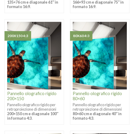
135×76 cm e diagonale 61″ in
166×93 cm e diagonale 75″ in
formato 16:9
.
formato 16:9
.
200X150 4:3
80X60 4:3
Pannello olografico rigido
Pannello olografico rigido
200×150
80×60
Pannello olografico rigido per
Pannello olografico rigido per
retroproiezione di dimensioni
retroproiezione di dimensioni
200×150 cm e diagonale 100″
80×60 cm e diagonale 40″ in
in formato 4:3
.
formato 4:3
.