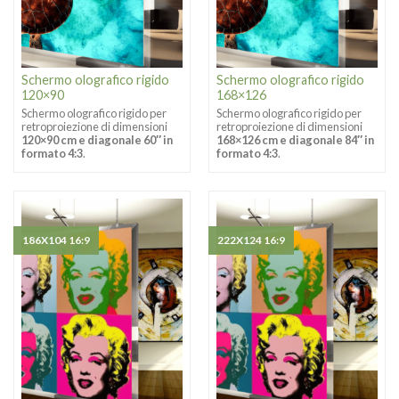
Schermo olografico rigido
Schermo olografico rigido
120×90
168×126
Schermo olografico rigido per
Schermo olografico rigido per
retroproiezione di dimensioni
retroproiezione di dimensioni
120×90 cm e diagonale 60″ in
168×126 cm e diagonale 84″ in
formato 4:3
.
formato 4:3
.
186X104 16:9
222X124 16:9