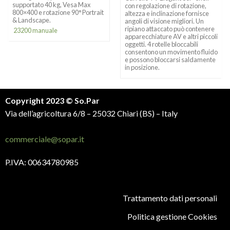
supportato 40 kg, Vesa Max
con regolazione di rotazione,
800×400 e rotazione 90° Portrait
altezza e inclinazione fornisce
& Landscape.
angoli di visione migliori. Un
ripiano attaccato può contenere
23200 manuale
apparecchiature AV e altri piccoli
oggetti. 4 rotelle bloccabili
consentono un movimento fluido
e possono bloccarsi saldamente
in posizione.
Copyright 2023 © So.Par
Via dell’agricoltura 6/8 – 25032 Chiari (BS) – Italy
commerciale@sopar.it
P.IVA: 00634780985
Trattamento dati personali
Politica gestione Cookies