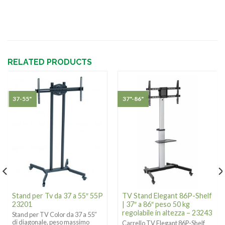
RELATED PRODUCTS
37-55"
37"-86"
Stand per Tv da 37 a 55″ 55P
TV Stand Elegant 86P-Shelf
23201
| 37″ a 86″ peso 50 kg
regolabile in altezza – 23243
Stand per TV Color da 37 a 55″
di diagonale, peso massimo
Carrello TV Elegant 86P-Shelf