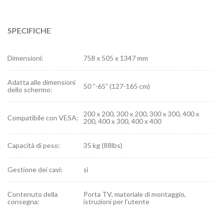
SPECIFICHE
Dimensioni:
758 x 505 x 1347 mm
Adatta alle dimensioni
50 “-65” (127-165 cm)
dello schermo:
200 x 200, 300 x 200, 300 x 300, 400 x
Compatibile con VESA:
200, 400 x 300, 400 x 400
Capacità di peso:
35 kg (88lbs)
Gestione dei cavi:
sì
Contenuto della
Porta TV, materiale di montaggio,
consegna:
istruzioni per l’utente