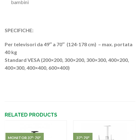
bambini
SPECIFICHE:
Per televisori da 49″ a 70″
(124-178 cm) – max. portata
40 kg
Standard VESA (200×200, 300×200, 300×300, 400×200,
400×300, 400×400, 600×400)
RELATED PRODUCTS
MONITOR 37"-70"
37"-70"