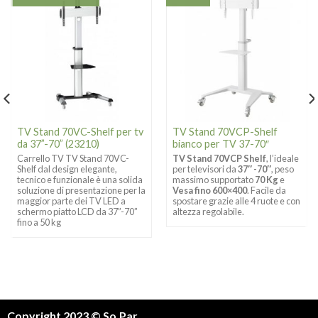
TV Stand 70VC-Shelf per tv
TV Stand 70VCP-Shelf
da 37”-70” (23210)
bianco per TV 37-70″
Carrello TV TV Stand 70VC-
TV Stand 70VCP Shelf
, l’ideale
Shelf dal design elegante,
per televisori da
37″ -70″
, peso
tecnico e funzionale è una solida
massimo supportato
70 Kg
e
soluzione di presentazione per la
Vesa fino 600×400
. Facile da
maggior parte dei TV LED a
spostare grazie alle 4 ruote e con
schermo piatto LCD da 37”-70”
altezza regolabile.
fino a 50 kg
Copyright 2023 © So.Par