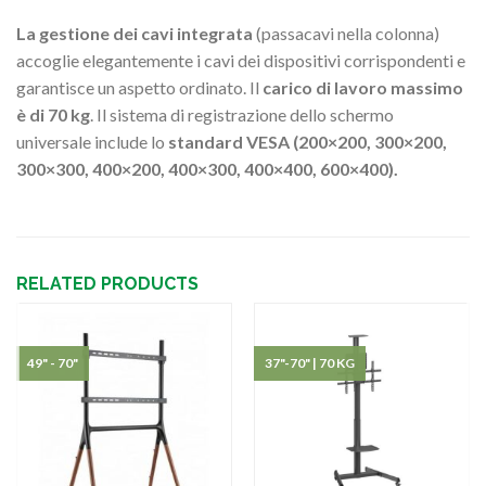
La gestione dei cavi integrata
(passacavi nella colonna)
accoglie elegantemente i cavi dei dispositivi corrispondenti e
garantisce un aspetto ordinato.
Il
carico di lavoro massimo
è di 70 kg
.
Il sistema di registrazione dello schermo
universale include lo
standard VESA (200×200, 300×200,
300×300, 400×200, 400×300, 400×400, 600×400).
RELATED PRODUCTS
49" - 70"
37"-70" | 70 KG