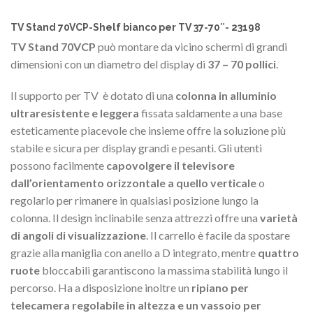
TV Stand 70VCP-Shelf bianco per TV 37-70″- 23198
TV Stand 70VCP
può montare da vicino schermi di grandi
dimensioni con un diametro del display di
37 – 70 pollici
.
Il supporto per TV è dotato di una
colonna in alluminio
ultraresistente e leggera
fissata saldamente a una base
esteticamente piacevole che insieme offre la soluzione più
stabile e sicura per display grandi e pesanti.
Gli utenti
possono facilmente
capovolgere il televisore
dall’orientamento orizzontale a quello verticale
o
regolarlo per rimanere in qualsiasi posizione lungo la
colonna.
Il design inclinabile senza attrezzi offre una
varietà
di angoli di visualizzazione
.
Il carrello è facile da spostare
grazie alla maniglia con anello a D integrato, mentre
quattro
ruote
bloccabili garantiscono la massima stabilità lungo il
percorso. Ha a disposizione inoltre un
ripiano per
telecamera regolabile in altezza e un vassoio per