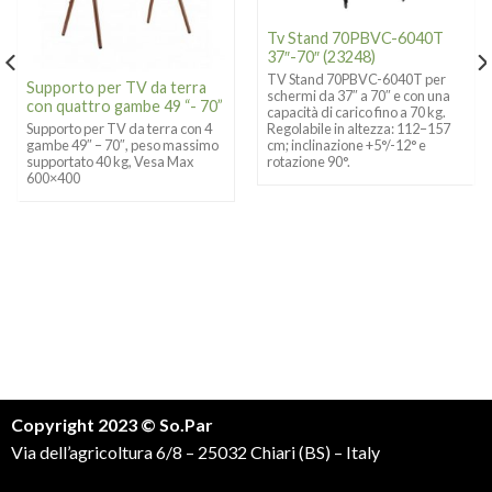
Tv Stand 70PBVC-6040T
37″-70″ (23248)
TV Stand 70PBVC-6040T per
Supporto per TV da terra
schermi da 37″ a 70″ e con una
con quattro gambe 49 “- 70”
capacità di carico fino a 70 kg.
R
egolabile in altezza: 112–157
Supporto per TV da terra con 4
cm; inclinazione
+5°/-12° e
gambe 49″ – 70″, peso massimo
rotazione 90°.
supportato 40 kg, Vesa Max
600×400
Copyright 2023 © So.Par
Via dell’agricoltura 6/8 – 25032 Chiari (BS) – Italy