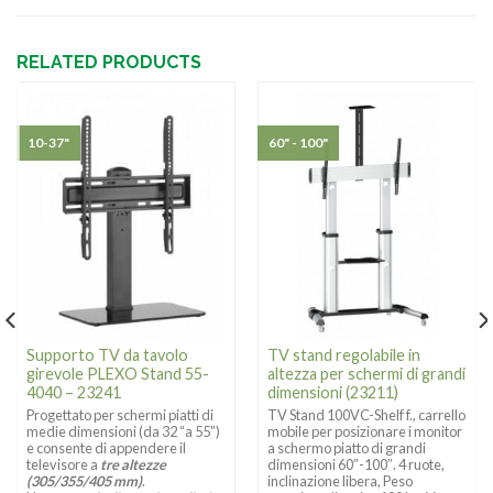
RELATED PRODUCTS
10-37"
60" - 100"
Supporto TV da tavolo
TV stand regolabile in
girevole PLEXO Stand 55-
altezza per schermi di grandi
4040 – 23241
dimensioni (23211)
Progettato per schermi piatti di
TV Stand 100VC-Shelf f., carrello
medie dimensioni (da 32 “a 55”)
mobile per posizionare i monitor
e consente di appendere il
a schermo piatto di grandi
televisore a
tre altezze
dimensioni 60″-100″. 4 ruote,
(305/355/405 mm)
.
inclinazione libera, Peso