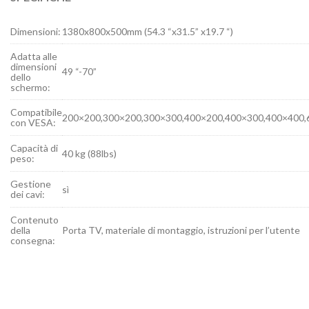
Dimensioni:
1380x800x500mm (54.3 “x31.5” x19.7 “)
Adatta alle
dimensioni
49 “-70”
dello
schermo:
Compatibile
200×200,300×200,300×300,400×200,400×300,400×400,
con VESA:
Capacità di
40 kg (88lbs)
peso:
Gestione
sì
dei cavi:
Contenuto
della
Porta TV, materiale di montaggio, istruzioni per l’utente
consegna: