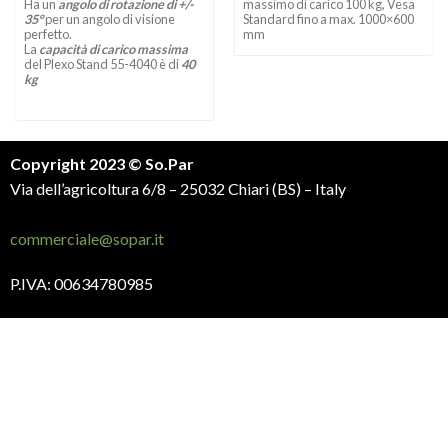
Ha un
angolo di rotazione di +/-
massimo di carico 100 kg, Vesa
35°
per un angolo di visione
Standard fino a max. 1000×600
perfetto.
mm
La
capacità di carico massima
del Plexo Stand 55-4040 è di
40
kg
Copyright 2023 © So.Par
Via dell’agricoltura 6/8 – 25032 Chiari (BS) – Italy
commerciale@sopar.it
P.IVA: 00634780985
Trattamento dati personali
Politica gestione Cookies
Contattaci