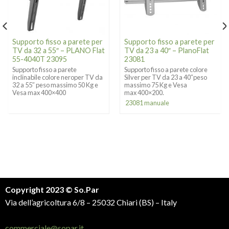
Supporto fisso a parete per
Supporto fisso a parete per
TV da 32 a 55″ – PLANO Flat
TV da 23 a 40″ – PlanoFlat
55-4040T 23095
23081
Supporto fisso a parete
Supporto fisso a parete colore
inclinabile colore neroper TV da
Silver per TV da 23 a 40″peso
32 a 55″ peso massimo 50 Kg e
massimo 75 Kg e Vesa
Vesa max 400×400
max 400×200.
23081 manuale
Copyright 2023 © So.Par
Via dell’agricoltura 6/8 – 25032 Chiari (BS) – Italy
commerciale@sopar.it