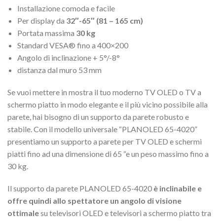
Installazione comoda e facile
Per display da
32″-65″ (81 – 165 cm)
Portata massima
30 kg
Standard VESA® fino a 400×200
Angolo di inclinazione + 5°/-8°
distanza dal muro 53 mm
Se vuoi mettere in mostra il tuo moderno TV OLED o TV a
schermo piatto in modo elegante e il più vicino possibile alla
parete, hai bisogno di un supporto da parete robusto e
stabile. Con il modello universale “PLANOLED 65-4020”
presentiamo un supporto a parete per TV OLED e schermi
piatti fino ad una dimensione di 65 “e un peso massimo fino a
30 kg.
Il supporto da parete PLANOLED 65-4020
è inclinabile e
offre quindi allo spettatore un angolo di visione
ottimale
su televisori OLED e televisori a schermo piatto tra