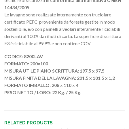
tecnici e di sicurezza in
conformità alla normativa UNIEN
14434/2005
Le lavagne sono realizzate internamente con truciolare
certificato PEFC, proveniente da foreste gestite in modo
sostenibile, e/o con pannelli alveolari interamente riciclabili
derivanti al 100% da rifiuti di carta. La superficie di scrittura
E3 è riciclabile al 99,9% e non contiene COV
CODICE: 8200LAV
FORMATO: 200×100
MISURA UTILE PIANO SCRITTURA: 197,5 x 97,5
MISURA FINITA DELLA LAVAGNA: 201,5 x 101,5 x 1,2
FORMATO IMBALLO: 208 x 110 x 4
PESO NETTO / LORO: 22 Kg. / 25 Kg.
RELATED PRODUCTS