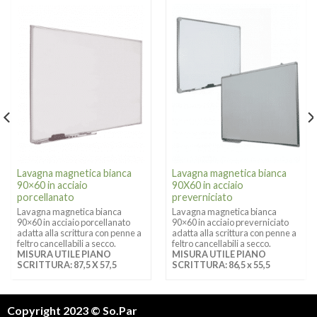
Lavagna magnetica bianca
Lavagna magnetica bianca
90×60 in acciaio
90X60 in acciaio
porcellanato
preverniciato
Lavagna magnetica bianca
Lavagna magnetica bianca
90×60 in acciaio porcellanato
90×60 in acciaio preverniciato
adatta alla scrittura con penne a
adatta alla scrittura con penne a
feltro cancellabili a secco.
feltro cancellabili a secco.
MISURA UTILE PIANO
MISURA UTILE PIANO
SCRITTURA: 87,5 X 57,5
SCRITTURA: 86,5 x 55,5
Copyright 2023 © So.Par