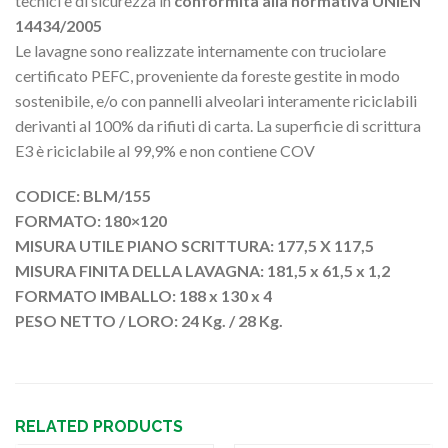
tecnici e di sicurezza in
conformità alla normativa UNIEN
14434/2005
Le lavagne sono realizzate internamente con truciolare
certificato PEFC, proveniente da foreste gestite in modo
sostenibile, e/o con pannelli alveolari interamente riciclabili
derivanti al 100% da rifiuti di carta. La superficie di scrittura
E3 è riciclabile al 99,9% e non contiene COV
CODICE: BLM/155
FORMATO: 180×120
MISURA UTILE PIANO SCRITTURA: 177,5 X 117,5
MISURA FINITA DELLA LAVAGNA: 181,5 x 61,5 x 1,2
FORMATO IMBALLO: 188 x 130 x 4
PESO NETTO / LORO: 24 Kg. / 28 Kg.
RELATED PRODUCTS