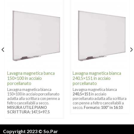
Lavagna magnetica banca
Lavagna magnetica bianca
150×100 in acciaio
240,5×151 in acciaio
porcellanato
porcellanato
Lavagna magnetica bianca
Lavagna magnetica bianca
150×100 in acciaio porcellanato
240,5×151
in acciaio
adatta alla scrittura con penne a
porcellanato adatta alla scrittura
feltro cancellabili a secco.
con penne a feltro cancellabili a
MISURA UTILE PIANO
secco.
Formato: 100″ in 16:10
SCRITTURA: 147,5×97,5
Copyright 2023 © So.Par