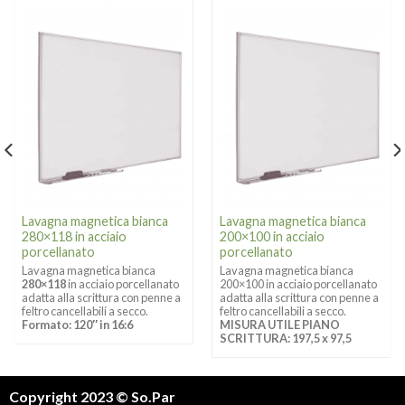
Lavagna magnetica bianca
Lavagna magnetica bianca
280×118 in acciaio
200×100 in acciaio
porcellanato
porcellanato
Lavagna magnetica bianca
Lavagna magnetica bianca
280×118
in acciaio porcellanato
200×100 in acciaio porcellanato
adatta alla scrittura con penne a
adatta alla scrittura con penne a
feltro cancellabili a secco.
feltro cancellabili a secco.
Formato: 120″ in 16:6
MISURA UTILE PIANO
SCRITTURA: 197,5 x 97,5
Copyright 2023 © So.Par