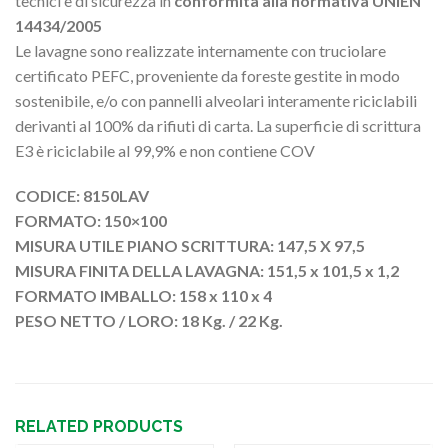
tecnici e di sicurezza in
conformità alla normativa UNIEN
14434/2005
Le lavagne sono realizzate internamente con truciolare
certificato PEFC, proveniente da foreste gestite in modo
sostenibile, e/o con pannelli alveolari interamente riciclabili
derivanti al 100% da rifiuti di carta. La superficie di scrittura
E3 è riciclabile al 99,9% e non contiene COV
CODICE: 8150LAV
FORMATO: 150×100
MISURA UTILE PIANO SCRITTURA: 147,5 X 97,5
MISURA FINITA DELLA LAVAGNA: 151,5 x 101,5 x 1,2
FORMATO IMBALLO: 158 x 110 x 4
PESO NETTO / LORO: 18 Kg. / 22 Kg.
RELATED PRODUCTS