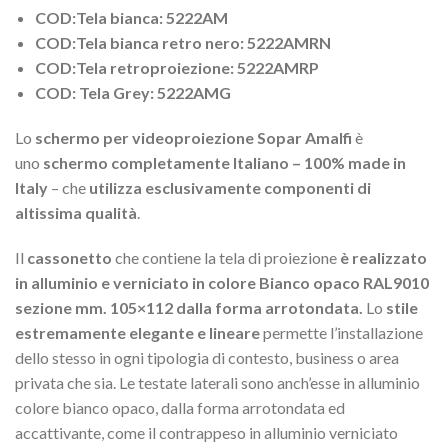
COD:Tela bianca: 5222AM
COD:Tela bianca retro nero: 5222AMRN
COD:Tela retroproiezione: 5222AMRP
COD: Tela Grey: 5222AMG
Lo
schermo per videoproiezione Sopar Amalfi
è
uno
schermo completamente Italiano – 100% made in
Italy
– che
utilizza esclusivamente componenti di
altissima qualità
.
Il
cassonetto
che contiene la tela di proiezione
è realizzato
in alluminio e verniciato in colore Bianco opaco RAL9010
sezione mm. 105×112 dalla forma arrotondata.
Lo
stile
estremamente elegante e lineare
permette l’installazione
dello stesso in ogni tipologia di contesto, business o area
privata che sia. Le testate laterali sono anch’esse in alluminio
colore bianco opaco, dalla forma arrotondata ed
accattivante, come il contrappeso in alluminio verniciato