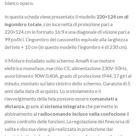
bianco opaco.
In questa scheda viene presentato il modello
220×124 cm di
ingombro totale
, con luce netta di proiezione pari a
220×124 cm in formato 16:9 e una diagonale di visione pari a
99 pollici. L’ingombro del cassonetto equivale alla larghezza
del telo + 10 cm (in questo modello l’ingombro è di 230 cm).
Il Motore installato sullo schermo Amalfi è un motore
elettrico monofase, marchio CE, alimentazione 230V-50Hz,
assorbimento 90W 0,40A, grado di protezione IP44, 17 giri al
minuto, montato sul lato sinistro dello schermo. Garanzia di 5
anni dalla data di acquisto. Lo srotolamento e il
riavvolgimento della tela possono essere
comandati a
distanza
, grazie al
sistema integrato
che permette in
abbinamento al
radiocomando incluso nella confezione
il
pieno controllo delle funzioni. La regolazione dei finecorsa di
salita e discesa viene già realizzata in produzione dai