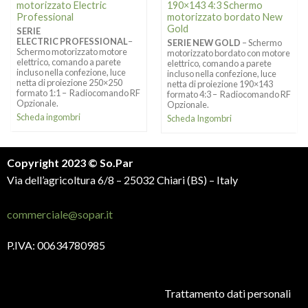
motorizzato Electric
190×143 4:3 Schermo
Professional
motorizzato bordato New
Gold
SERIE
ELECTRIC PROFESSIONAL
–
SERIE NEW GOLD
– Schermo
Schermo motorizzato motore
motorizzato bordato con motore
elettrico, comando a parete
elettrico, comando a parete
incluso nella confezione, luce
incluso nella confezione, luce
netta di proiezione 250×250
netta di proiezione 190×143
formato 1:1 – Radiocomando RF
formato 4:3 – Radiocomando RF
Opzionale.
Opzionale.
Scheda ingombri
Scheda Ingombri
Copyright 2023 © So.Par
Via dell’agricoltura 6/8 – 25032 Chiari (BS) – Italy
commerciale@sopar.it
P.IVA: 00634780985
Trattamento dati personali