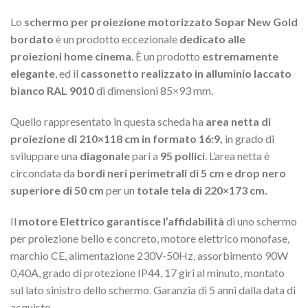
Lo
schermo per proiezione motorizzato Sopar New Gold
bordato
è un prodotto eccezionale
dedicato alle
proiezioni home cinema
. È un prodotto
estremamente
elegante
, ed il
cassonetto realizzato in alluminio laccato
bianco RAL 9010
di dimensioni 85×93 mm.
Quello rappresentato in questa scheda ha
area netta di
proiezione di 210×118 cm in formato 16:9,
in grado di
sviluppare una
diagonale
pari a
95 pollici
. L’area netta è
circondata da
bordi neri perimetrali di 5 cm e drop nero
superiore di 50 cm
per un
totale tela di 220×173 cm.
Il
motore Elettrico garantisce l’affidabilità
di uno schermo
per proiezione bello e concreto, motore elettrico monofase,
marchio CE, alimentazione 230V-50Hz, assorbimento 90W
0,40A, grado di protezione IP44, 17 giri al minuto, montato
sul lato sinistro dello schermo. Garanzia di 5 anni dalla data di
acquisto.