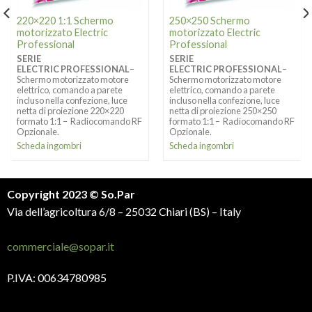
220×220 1:1 Schermo
250×250 Schermo
motorizzato Electric
motorizzato Electric
Professional
Professional
SERIE
SERIE
ELECTRIC PROFESSIONAL
–
ELECTRIC PROFESSIONAL
–
Schermo motorizzato motore
Schermo motorizzato motore
elettrico, comando a parete
elettrico, comando a parete
incluso nella confezione, luce
incluso nella confezione, luce
netta di proiezione 220×220
netta di proiezione 250×250
formato 1:1 – Radiocomando RF
formato 1:1 – Radiocomando RF
Opzionale.
Opzionale.
Scheda ingombri
Scheda ingombri
Copyright 2023 © So.Par
Via dell’agricoltura 6/8 – 25032 Chiari (BS) – Italy
commerciale@sopar.it
P.IVA: 00634780985